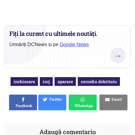
Fiți la curent cu ultimele noutăți.
Urmăriți DCNews și pe
Google News
→
inchisoare
iccj
aparare
corneliu dobritoiu
Twitter
Email
Facebook
WhatsApp
Adaugă comentariu