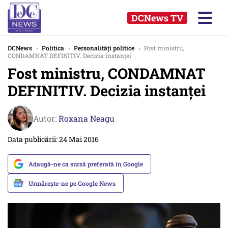
DCNews TV
DCNews
›
Politica
›
Personalități politice
›
Fost ministru,
CONDAMNAT DEFINITIV. Decizia instanței
Fost ministru, CONDAMNAT
DEFINITIV. Decizia instanței
Autor:
Roxana Neagu
Data publicării: 24 Mai 2016
Adaugă-ne ca sursă preferată în Google
Urmărește-ne pe Google News