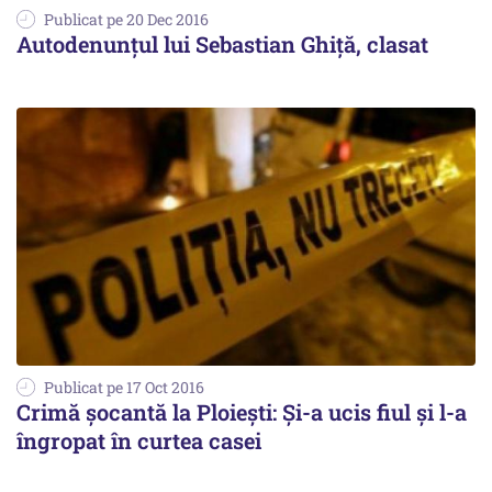
Publicat pe 20 Dec 2016
Autodenunțul lui Sebastian Ghiță, clasat
Publicat pe 17 Oct 2016
Crimă șocantă la Ploiești: Și-a ucis fiul și l-a
îngropat în curtea casei