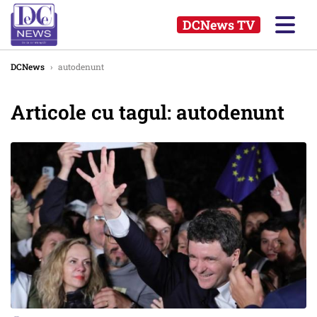
DCNews TV
DCNews
›
autodenunt
Articole cu tagul: autodenunt