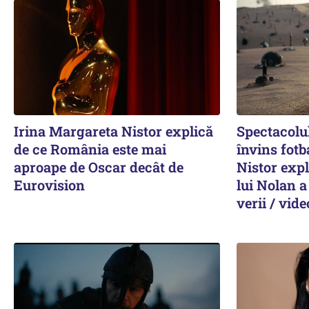
Irina Margareta Nistor explică
Spectacolul
de ce România este mai
învins fotb
aproape de Oscar decât de
Nistor expl
Eurovision
lui Nolan 
verii / vide