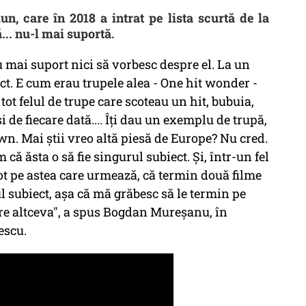
n, care în 2018 a intrat pe lista scurtă de la
... nu-l mai suportă.
u mai suport nici să vorbesc despre el. La un
t. E cum erau trupele alea - One hit wonder -
 tot felul de trupe care scoteau un hit, bubuia,
 de fiecare dată.... Îți dau un exemplu de trupă,
n. Mai știi vreo altă piesă de Europe? Nu cred.
 că ăsta o să fie singurul subiect. Și, într-un fel
ot pe astea care urmează, că termin două filme
subiect, așa că mă grăbesc să le termin pe
pre altceva", a spus Bogdan Mureșanu, în
escu.