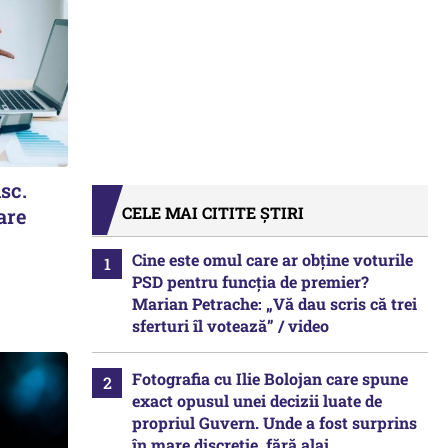
isc.
CELE MAI CITITE ȘTIRI
are
Cine este omul care ar obține voturile
PSD pentru funcția de premier?
Marian Petrache: „Vă dau scris că trei
sferturi îl votează” / video
Fotografia cu Ilie Bolojan care spune
exact opusul unei decizii luate de
propriul Guvern. Unde a fost surprins
în mare discreție, fără alai