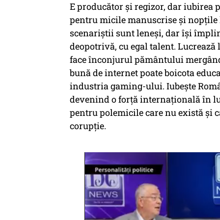
E producător și regizor, dar iubirea 
pentru micile manuscrise și nopțile l
scenariștii sunt leneși, dar își împli
deopotrivă, cu egal talent. Lucrează
face înconjurul pământului mergând 
bună de internet poate boicota educa
industria gaming-ului. Iubește Rom
devenind o forță internațională în 
pentru polemicile care nu există și 
corupție.