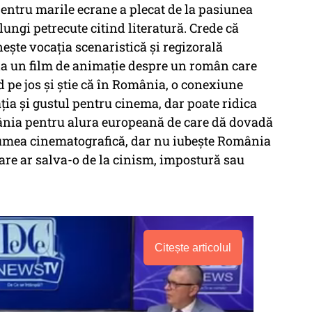
pentru marile ecrane a plecat de la pasiunea
ungi petrecute citind literatură. Crede că
nește vocația scenaristică și regizorală
 la un film de animație despre un român care
pe jos și știe că în România, o conexiune
ția și gustul pentru cinema, dar poate ridica
ânia pentru alura europeană de care dă dovadă
lumea cinematografică, dar nu iubește România
care ar salva-o de la cinism, impostură sau
Citește articolul