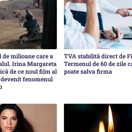
 de milioane care a
TVA stabilită direct de F
alul. Irina Margareta
Termenul de 60 de zile c
ică de ce noul film al
poate salva firma
a devenit fenomenul
o