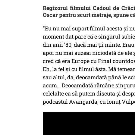
Regizorul filmului Cadoul de Crăciu
Oscar pentru scurt metraje, spune că
"Eu nu mai suport filmul acesta și n
moment dat pare că e singurul subiec
din anii ’80, dacă mai ții minte. Erau
apoi nu mai auzeai niciodată de ele și
cred că era Europe cu Final countdow
Eh, la fel și cu filmul ăsta. Mă temeam
sau altul, da, deocamdată până le sc
acum... Deocamdată rămâne singurul 
celelalte ca să putem discuta și des
podcastul
Avangarda
, cu Ionuț Vulp