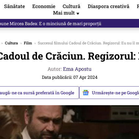
Sănătate
Economie
Cultură
Diaspora creativă
Mai mult
▼
spune Mircea Badea: E o minciună de mari proporții
›
Cultura
›
Film
›
Succesul filmului Cadoul de Crăciun. Regizorul: Eu nu îl 
Cadoul de Crăciun. Regizorul: 
Autor:
Ema Apostu
Data publicării: 07 Apr 2024
augă-ne ca sursă preferată în Google
Urmărește-ne pe Goog