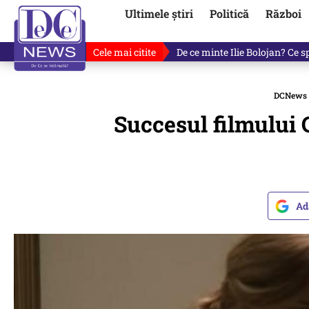
Ultimele știri
Politică
Război
Cele mai citite
De ce minte Ilie Bolojan? Ce 
DCNews
Succesul filmului 
Ad