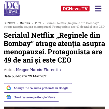
DCNews TV
DCNews
›
Cultura
›
Film
›
Serialul Netflix „Reginele din Bombay”
atrage atenția asupra menopauzei. Protagonista are 49 de ani și este CEO
Serialul Netflix „Reginele din
Bombay” atrage atenția asupra
menopauzei. Protagonista are
49 de ani și este CEO
Autor:
Neagoe Narcis-Florentin
Data publicării: 29 Mar 2021
Adaugă-ne ca sursă preferată în Google
Urmărește-ne pe Google News