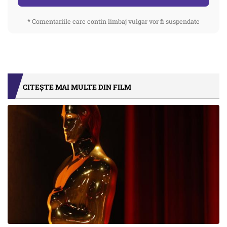
* Comentariile care contin limbaj vulgar vor fi suspendate
CITEȘTE MAI MULTE DIN FILM