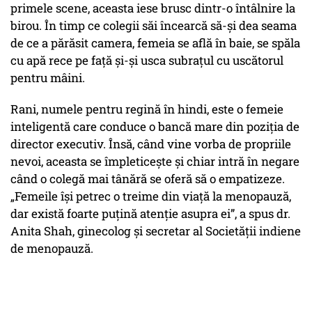
primele scene, aceasta iese brusc dintr-o întâlnire la
birou. În timp ce colegii săi încearcă să-și dea seama
de ce a părăsit camera, femeia se află în baie, se spăla
cu apă rece pe față și-și usca subrațul cu uscătorul
pentru mâini.
Rani, numele pentru regină în hindi, este o femeie
inteligentă care conduce o bancă mare din poziția de
director executiv. Însă, când vine vorba de propriile
nevoi, aceasta se împleticește și chiar intră în negare
când o colegă mai tânără se oferă să o empatizeze.
„Femeile își petrec o treime din viață la menopauză,
dar există foarte puțină atenție asupra ei”, a spus dr.
Anita Shah, ginecolog și secretar al Societății indiene
de menopauză.