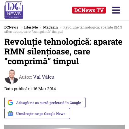
DCNews TV
DCNews
›
Lifestyle
›
Magazin
›
Revoluție tehnologică: aparate RMN
silențioase, care ”comprimă” timpul
Revoluție tehnologică: aparate
RMN silențioase, care
”comprimă” timpul
Autor:
Val Vâlcu
Data publicării: 16 Mar 2014
Adaugă-ne ca sursă preferată în Google
Urmărește-ne pe Google News