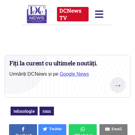
Fiți la curent cu ultimele noutăți.
Urmăriți DCNews și pe
Google News
→
tehnologie
rmn
Twitter
Email