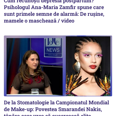
Cum recunoști depresia postpartum?
Psihologul Ana-Maria Zamfir spune care
sunt primele semne de alarmă: De rușine,
mamele o maschează / video
De la Stomatologie la Campionatul Mondial
de Make-up: Povestea Smarandei Nakis,
tânăra care vrea să cucerească elita