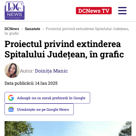
DCNews TV
DCNews
›
Sanatate
›
Proiectul privind extinderea Spitalului Județean,
în grafic
Proiectul privind extinderea
Spitalului Județean, în grafic
Autor:
Doinița Manic
Data publicării: 14 Ian 2025
Adaugă-ne ca sursă preferată în Google
Urmărește-ne pe Google News