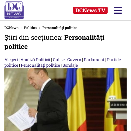
DCNews TV
DCNews
›
Politica
›
Personalități politice
Știri din secțiunea:
Personalități
politice
Alegeri
|
Analiză Politică
|
Culise
|
Guvern
|
Parlament
|
Partide
politice
|
Personalități politice
|
Sondaje