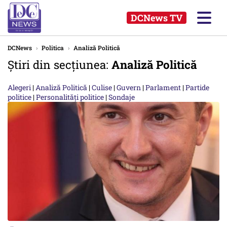
DCNews TV
DCNews
›
Politica
›
Analiză Politică
Știri din secțiunea:
Analiză Politică
Alegeri
|
Analiză Politică
|
Culise
|
Guvern
|
Parlament
|
Partide
politice
|
Personalități politice
|
Sondaje