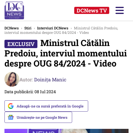
DCNews TV
DCNews
›
Stiri
›
Interviuri DCNews
›
Ministrul Cătălin Predoiu,
interviul momentului despre OUG 84/2024 - Video
Ministrul Cătălin
Predoiu, interviul momentului
despre OUG 84/2024 - Video
Autor:
Doinița Manic
Data publicării: 08 Iul 2024
Adaugă-ne ca sursă preferată în Google
Urmărește-ne pe Google News