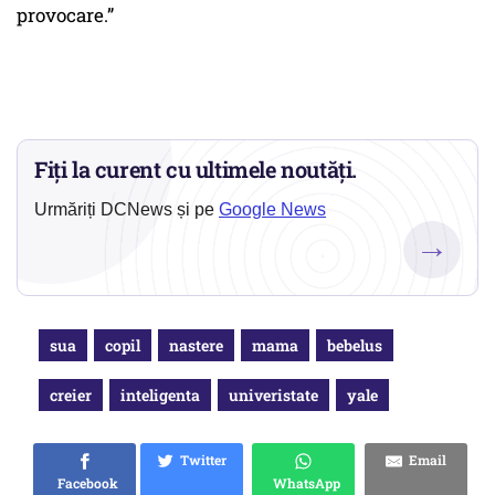
provocare.”
Fiți la curent cu ultimele noutăți.
Urmăriți DCNews și pe
Google News
→
sua
copil
nastere
mama
bebelus
creier
inteligenta
univeristate
yale
Twitter
Email
Facebook
WhatsApp