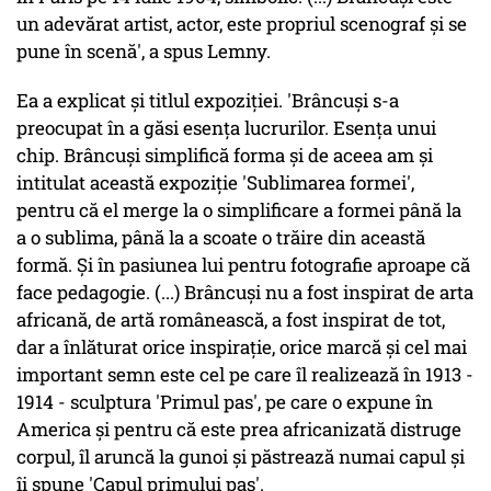
un adevărat artist, actor, este propriul scenograf şi se
pune în scenă', a spus Lemny.
Ea a explicat şi titlul expoziţiei. 'Brâncuşi s-a
preocupat în a găsi esenţa lucrurilor. Esenţa unui
chip. Brâncuşi simplifică forma şi de aceea am şi
intitulat această expoziţie 'Sublimarea formei',
pentru că el merge la o simplificare a formei până la
a o sublima, până la a scoate o trăire din această
formă. Şi în pasiunea lui pentru fotografie aproape că
face pedagogie. (...) Brâncuşi nu a fost inspirat de arta
africană, de artă românească, a fost inspirat de tot,
dar a înlăturat orice inspiraţie, orice marcă şi cel mai
important semn este cel pe care îl realizează în 1913 -
1914 - sculptura 'Primul pas', pe care o expune în
America şi pentru că este prea africanizată distruge
corpul, îl aruncă la gunoi şi păstrează numai capul şi
îi spune 'Capul primului pas'.