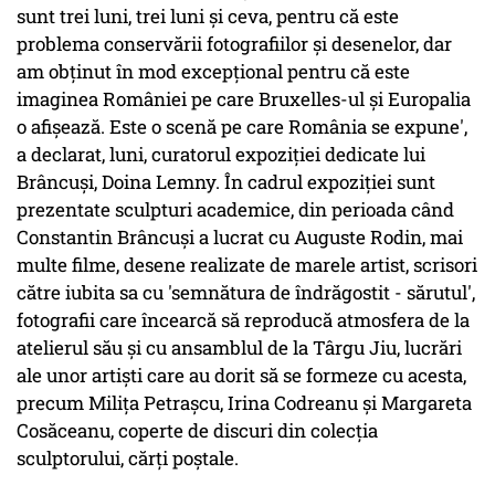
sunt trei luni, trei luni şi ceva, pentru că este
problema conservării fotografiilor şi desenelor, dar
am obţinut în mod excepţional pentru că este
imaginea României pe care Bruxelles-ul şi Europalia
o afişează. Este o scenă pe care România se expune',
a declarat, luni, curatorul expoziţiei dedicate lui
Brâncuşi, Doina Lemny. În cadrul expoziţiei sunt
prezentate sculpturi academice, din perioada când
Constantin Brâncuşi a lucrat cu Auguste Rodin, mai
multe filme, desene realizate de marele artist, scrisori
către iubita sa cu 'semnătura de îndrăgostit - sărutul',
fotografii care încearcă să reproducă atmosfera de la
atelierul său şi cu ansamblul de la Târgu Jiu, lucrări
ale unor artişti care au dorit să se formeze cu acesta,
precum Miliţa Petraşcu, Irina Codreanu şi Margareta
Cosăceanu, coperte de discuri din colecţia
sculptorului, cărţi poştale.