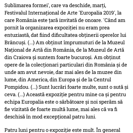
Sublimarea formei', care va deschide, marţi,
Festivalul Internaţional de Arte 'Europalia 2019', la
care România este ţară invitată de onoare. 'Când am
pornit la organizarea expoziţiei nu eram prea
entuziastă, dat fiind dificultatea obţinerii operelor lui
Brâncuşi. (...) Am obţinut împrumuturi de la Muzeul
Naţional de Artă din România, de la Muzeul de Artă
din Craiova şi suntem foarte bucuroşi. Am obţinut
opere de la colecţionari particulari din România şi de
unde am avut nevoie, dar mai ales de la muzee din
lume, din America, din Europa şi de la Centrul
Pompidou. (...) Sunt lucrări foarte multe, sunt o sută şi
ceva. (...) Această expoziţie pentru mine ca şi pentru
echipa Europalia este o sărbătoare şi noi sperăm să
fie vizitată de foarte multă lume, mai ales că va fi
deschisă în mod excepţional patru luni.
Patru luni pentru o expoziţie este mult. În general