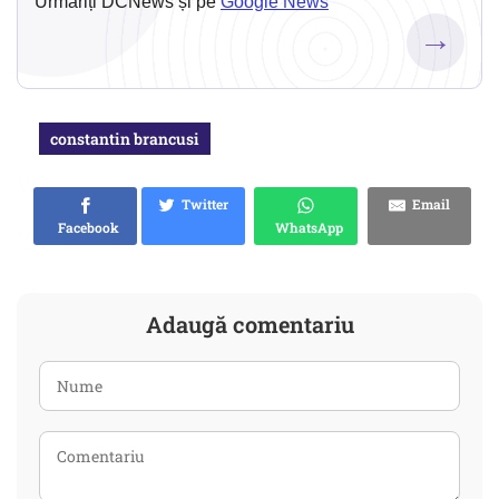
Urmăriți DCNews și pe
Google News
→
constantin brancusi
Twitter
Email
Facebook
WhatsApp
Adaugă comentariu