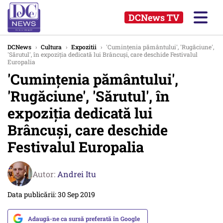
DCNews TV
DCNews
›
Cultura
›
Expozitii
›
'Cuminţenia pământului', 'Rugăciune',
'Sărutul', în expoziţia dedicată lui Brâncuşi, care deschide Festivalul
Europalia
'Cuminţenia pământului',
'Rugăciune', 'Sărutul', în
expoziţia dedicată lui
Brâncuşi, care deschide
Festivalul Europalia
Autor:
Andrei Itu
Data publicării: 30 Sep 2019
Adaugă-ne ca sursă preferată în Google