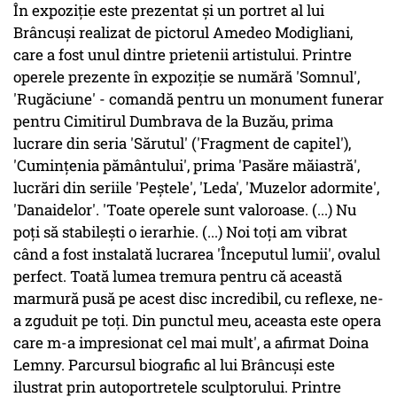
În expoziţie este prezentat şi un portret al lui
Brâncuşi realizat de pictorul Amedeo Modigliani,
care a fost unul dintre prietenii artistului. Printre
operele prezente în expoziţie se numără 'Somnul',
'Rugăciune' - comandă pentru un monument funerar
pentru Cimitirul Dumbrava de la Buzău, prima
lucrare din seria 'Sărutul' ('Fragment de capitel'),
'Cuminţenia pământului', prima 'Pasăre măiastră',
lucrări din seriile 'Peştele', 'Leda', 'Muzelor adormite',
'Danaidelor'. 'Toate operele sunt valoroase. (...) Nu
poţi să stabileşti o ierarhie. (...) Noi toţi am vibrat
când a fost instalată lucrarea 'Începutul lumii', ovalul
perfect. Toată lumea tremura pentru că această
marmură pusă pe acest disc incredibil, cu reflexe, ne-
a zguduit pe toţi. Din punctul meu, aceasta este opera
care m-a impresionat cel mai mult', a afirmat Doina
Lemny. Parcursul biografic al lui Brâncuşi este
ilustrat prin autoportretele sculptorului. Printre