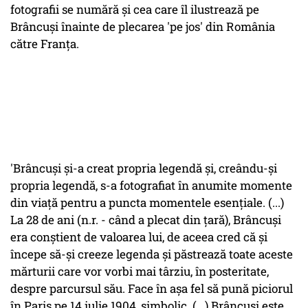
fotografii se numără şi cea care îl ilustrează pe
Brâncuşi înainte de plecarea 'pe jos' din România
către Franţa.
'Brâncuşi şi-a creat propria legendă şi, creându-şi
propria legendă, s-a fotografiat în anumite momente
din viaţă pentru a puncta momentele esenţiale. (...)
La 28 de ani (n.r. - când a plecat din ţară), Brâncuşi
era conştient de valoarea lui, de aceea cred că şi
începe să-şi creeze legenda şi păstrează toate aceste
mărturii care vor vorbi mai târziu, în posteritate,
despre parcursul său. Face în aşa fel să pună piciorul
în Paris pe 14 iulie 1904, simbolic. (...) Brâncuşi este