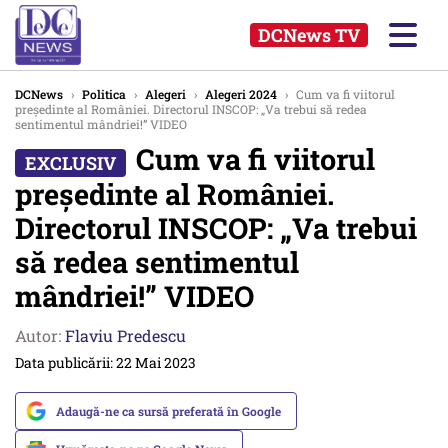
DCNews TV
DCNews
›
Politica
›
Alegeri
›
Alegeri 2024
›
Cum va fi viitorul
președinte al României. Directorul INSCOP: „Va trebui să redea
sentimentul mândriei!” VIDEO
Cum va fi viitorul
președinte al României.
Directorul INSCOP: „Va trebui
să redea sentimentul
mândriei!” VIDEO
Autor:
Flaviu Predescu
Data publicării: 22 Mai 2023
Adaugă-ne ca sursă preferată în Google