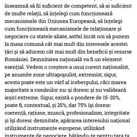
înseamnă să fii suficient de competent, să ai suficient
de multe relații, să înțelegi cum funcționează
mecanismele din Uniunea Europeană, să înțelegi
cum funcționează mecanismele de relaționare și
negociere cu statele aliate, astfel încât noi să punem
la masa comună cât mai mult din interesele acestei
țări și să aducem cât mai mult din beneficii și resurse
României. Demnitatea națională va fi un element
esențial. Vedem o creștere a unui curent naționalist,
pe anumite zone ultrapopulist, extremist, sigur,
acesta poate este un vârf al icebergului, căci marea
majoritate a românilor nu-și doresc și nu validează
ieșiri extreme. Sigur, există o pondere de 15-20%,
poate fi, contextual, și 25%, dar 75% își doresc
coerență, rațiune, muncă, profesionalism, integritate
și își doresc demnitate, apărarea interesului național
utilizând instrumente europene, utilizând
instrumente de negociere, bătându-te pentru țara ta,