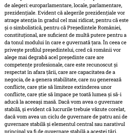
de alegeri: europarlamentare, locale, parlamentare,
prezidențiale. Evident că alegerile prezidențiale vor
atrage atenția în gradul cel mai ridicat, pentru că este
și o simbolistică, pentru că Președintele României,
constituțional, are suficient de multă putere pentru a
da tonul modului în care e guvernată țara. În ceea ce
privește profilul președintelui, cred că românii vor
alege mai degrabă acel președinte care are
competențe profesionale, care este recunoscut și
respectat în afara țării, care are capacitatea de a
negocia, de a genera stabilitate, care nu generează
conflicte, care știe să limiteze extinderea unor
conflicte, care știe să împace pe toată lumea și să-i
aducă la aceeași masă. Dacă vom avea o guvernare
stabilă, și evident că lucrurile trebuie văzute corelat,
dacă vom avea un ciclu de guvernare de patru ani de
guvernare stabilă și elementul central sau narativul
principal va fi de guvernare stabilă a acestei țări,