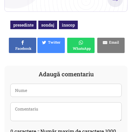
presedinte
sondaj
inscop
Twitter
Email
Facebook
WhatsApp
Adaugă comentariu
0
caractere :: Număr maxim de caractere 1000