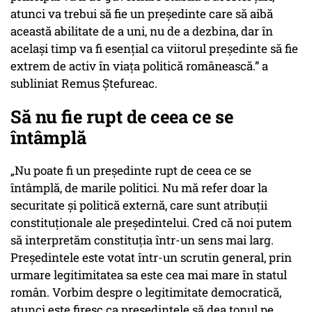
atunci va trebui să fie un președinte care să aibă
această abilitate de a uni, nu de a dezbina, dar în
același timp va fi esențial ca viitorul președinte să fie
extrem de activ în viața politică românească.” a
subliniat Remus Ștefureac.
Să nu fie rupt de ceea ce se
întâmplă
„Nu poate fi un președinte rupt de ceea ce se
întâmplă, de marile politici. Nu mă refer doar la
securitate și politică externă, care sunt atribuții
constituționale ale președintelui. Cred că noi putem
să interpretăm constituția într-un sens mai larg.
Președintele este votat într-un scrutin general, prin
urmare legitimitatea sa este cea mai mare în statul
român. Vorbim despre o legitimitate democratică,
atunci este firesc ca președintele să dea tonul pe