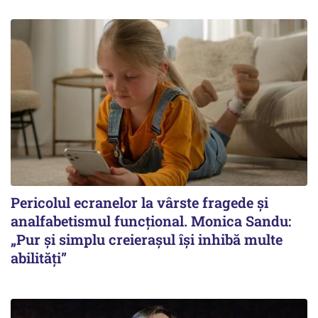
Pericolul ecranelor la vârste fragede și
analfabetismul funcțional. Monica Sandu:
„Pur și simplu creierașul își inhibă multe
abilități”