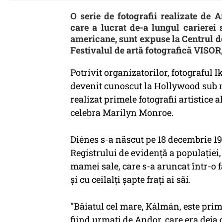
O serie de fotografii realizate de 
care a lucrat de-a lungul carierei 
americane, sunt expuse la Centrul d
Festivalul de artă fotografică VISOR
Potrivit organizatorilor, fotograful 
devenit cunoscut la Hollywood sub n
realizat primele fotografii artistice
celebra Marilyn Monroe.
Diénes s-a născut pe 18 decembrie 1
Registrului de evidenţă a populaţiei,
mamei sale, care s-a aruncat într-o 
şi cu ceilalţi şapte fraţi ai săi.
"Băiatul cel mare, Kálmán, este prim
fiind urmaţi de Andor, care era deja 