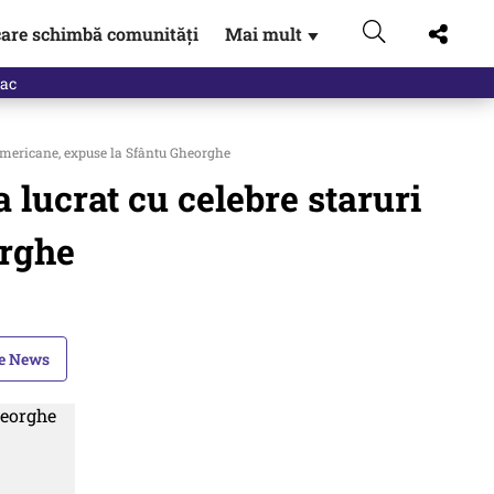
are schimbă comunități
Mai mult
▼
i americane, expuse la Sfântu Gheorghe
 lucrat cu celebre staruri
orghe
le News