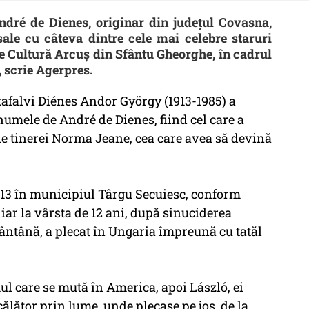
André de Dienes, originar din judeţul Covasna,
sale cu câteva dintre cele mai celebre staruri
e Cultură Arcuş din Sfântu Gheorghe, în cadrul
, scrie Agerpres.
Ikafalvi Diénes Andor György (1913-1985) a
umele de André de Dienes, fiind cel care a
 ale tinerei Norma Jeane, cea care avea să devină
913 în municipiul Târgu Secuiesc, conform
 iar la vârsta de 12 ani, după sinuciderea
fântână, a plecat în Ungaria împreună cu tatăl
ul care se mută în America, apoi László, ei
călător prin lume, unde plecase pe jos, de la