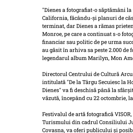
"Dienes a fotografiat-o săptămâni la
California, făcându-şi planuri de căs
terminat, dar Dienes a rămas prieten
Monroe, pe care a continuat s-o fotog
financiar sau politic de pe urma succ
au găsit în arhiva sa peste 2.000 de f
legendarul album Marilyn, Mon Amou
Directorul Centrului de Cultură Arcuş
intitulată "De la Târgu Secuiesc la Ho
Dienes" va fi deschisă până la sfârşi
văzută, începând cu 22 octombrie, l
Festivalul de artă fotografică VISOR
Turismului din cadrul Consiliului Ju
Covasna, va oferi publicului şi posibi