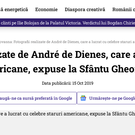
ză energetică
Economie
Diaspora creativă
Românii c
in electronic, decizia luată astăzi de Guvern pentru toți românii
vasna: Fotografii realizate de André de Dienes, care a lucrat cu celebre starur
zate de André de Dienes, care a
icane, expuse la Sfântu Ghe
Data publicării: 15 Oct 2019
augă-ne ca sursă preferată în Google
Urmărește-ne pe Goog