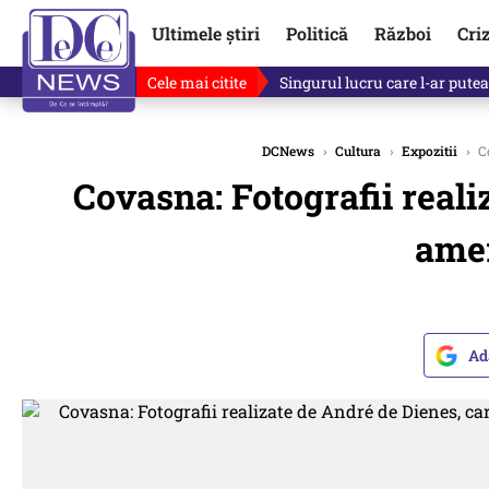
Ultimele știri
Politică
Război
Cri
Cele mai citite
Ce se întâmplă cu primul bulet
DCNews
›
Cultura
›
Expozitii
›
Co
Covasna: Fotografii reali
amer
Ad