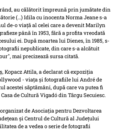
 rând, au călătorit împreună prin jumătate din
ătorie (...) Idila cu inocenta Norma Jeane s-a
ul de-o viaţă al celei care a devenit Marilyn
rafieze până în 1953, fără a profita vreodată
esului ei. După moartea lui Dienes, în 1985, s-
otografii nepublicate, din care s-a alcătuit
r", mai precizează sursa citată.
, Kopacz Attila, a declarat că expoziţia
llywood - viaţa şi fotografiile lui André de
tul acestei săptămâni, după care va putea fi
a Casa de Cultură Vigadó din Târgu Secuiesc.
, organizat de Asociaţia pentru Dezvoltarea
deţean şi Centrul de Cultură al Judeţului
litatea de a vedea o serie de fotografii