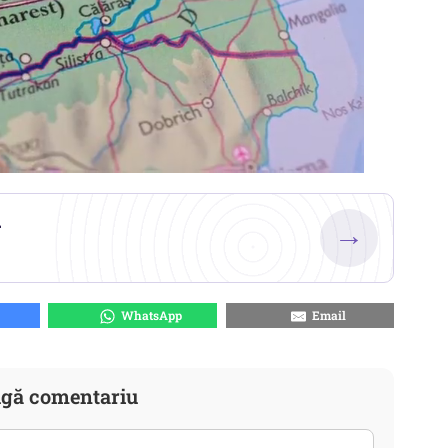
.
→
WhatsApp
Email
gă comentariu