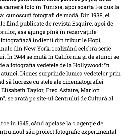
 cameră foto în Tunisia, apoi soarta l-a dus la
ai cunoscuţi fotografi de modă. Din 1938, el
le fiind publicate de revista Esquire, apoi de
riilor, aşa ajunge pînă în rezervaţiile
otografiază indienii din triburile Hopi,
nale din New York, realizând celebra serie
i. În 1944 se mută în California şi de atunci se
e a fotografia vedetele de la Hollywood: în
ă atunci, Dienes surprinde lumea vedetelor prin
nd să lucreze cu stele ale cinematografiei
Elisabeth Taylor, Fred Astaire, Marlon
 se arată pe site-ul Centrului de Cultură al
oe în 1945, când apelase la o agenţie de
tru noul său proiect fotografic experimental.