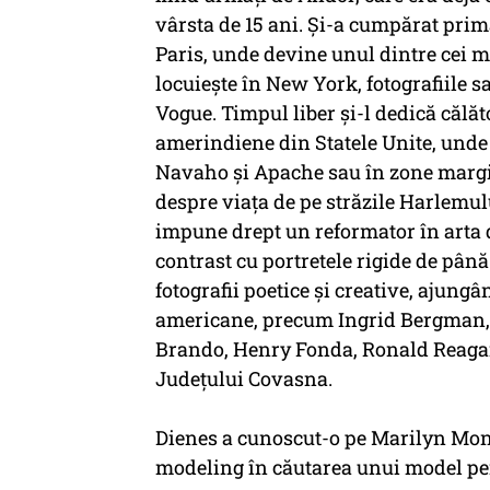
vârsta de 15 ani. Şi-a cumpărat prima
Paris, unde devine unul dintre cei m
locuieşte în New York, fotografiile sa
Vogue. Timpul liber şi-l dedică călăto
amerindiene din Statele Unite, unde f
Navaho şi Apache sau în zone margi
despre viaţa de pe străzile Harlemulu
impune drept un reformator în arta d
contrast cu portretele rigide de pân
fotografii poetice şi creative, ajungâ
americane, precum Ingrid Bergman, 
Brando, Henry Fonda, Ronald Reagan",
Judeţului Covasna.
Dienes a cunoscut-o pe Marilyn Monr
modeling în căutarea unui model pen