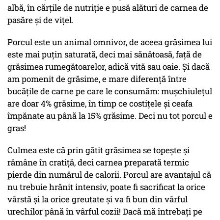
albă, în cărțile de nutriție e pusă alături de carnea de
pasăre și de vițel.
Porcul este un animal omnivor, de aceea grăsimea lui
este mai puțin saturată, deci mai sănătoasă, față de
grăsimea rumegătoarelor, adică vită sau oaie. Și dacă
am pomenit de grăsime, e mare diferență între
bucățile de carne pe care le consumăm: mușchiulețul
are doar 4% grăsime, în timp ce costițele și ceafa
împănate au până la 15% grăsime. Deci nu tot porcul e
gras!
Culmea este că prin gătit grăsimea se topește și
rămâne în cratiță, deci carnea preparată termic
pierde din numărul de calorii. Porcul are avantajul că
nu trebuie hrănit intensiv, poate fi sacrificat la orice
vârstă și la orice greutate și va fi bun din vârful
urechilor până în vârful cozii! Dacă mă întrebați pe