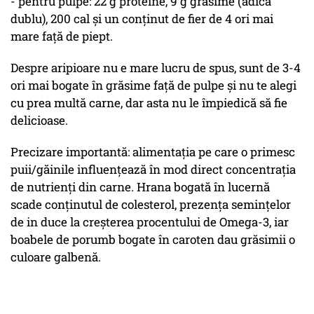
- pentru pulpe: 22 g proteine, 9 g grăsime (adică
dublu), 200 cal și un conținut de fier de 4 ori mai
mare față de piept.
Despre aripioare nu e mare lucru de spus, sunt de 3-4
ori mai bogate în grăsime față de pulpe și nu te alegi
cu prea multă carne, dar asta nu le împiedică să fie
delicioase.
Precizare importantă: alimentația pe care o primesc
puii/găinile influențează în mod direct concentrația
de nutrienți din carne. Hrana bogată în lucernă
scade conținutul de colesterol, prezența semințelor
de in duce la creșterea procentului de Omega-3, iar
boabele de porumb bogate în caroten dau grăsimii o
culoare galbenă.