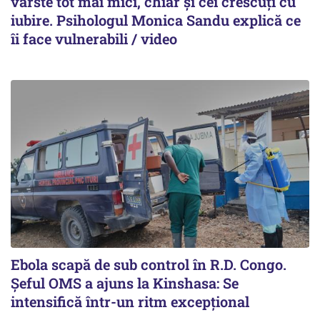
vârste tot mai mici, chiar și cei crescuți cu
iubire. Psihologul Monica Sandu explică ce
îi face vulnerabili / video
Ebola scapă de sub control în R.D. Congo.
Șeful OMS a ajuns la Kinshasa: Se
intensifică într-un ritm excepţional