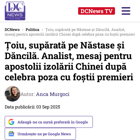
DCNews TV
DCNews
›
Politica
›
Țoiu, supărată pe Năstase și Dăncilă. Analist,
mesaj pentru apostolii izolării Chinei după celebra poza cu foștii premieri
Țoiu, supărată pe Năstase și
Dăncilă. Analist, mesaj pentru
apostolii izolării Chinei după
celebra poza cu foștii premieri
Autor:
Anca Murgoci
Data publicării: 03 Sep 2025
Adaugă-ne ca sursă preferată în Google
Urmărește-ne pe Google News