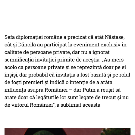
Șefa diplomației române a precizat că atât Năstase,
cât și Dăncilă au participat la eveniment exclusiv în
calitate de persoane private, dar nu a ignorat
semnificația invitației primite de aceștia. „Au mers
acolo ca persoane private şi se reprezintă doar pe ei
înşişi, dar probabil că invitația a fost bazată și pe rolul
de foști premieri şi indică o intenție de a arăta
influența asupra României – dar Putin a reușit să
arate doar că legăturile lor sunt legate de trecut şi nu
de viitorul României”, a subliniat aceasta.