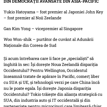
DIN DEMOCRAȚII AVANSATE DIN ASIA-PACIFIC
Yukio Hatoyama – fost premier al Japoniei John Key
– fost premier al Noii Zeelande
Gan Kim Yong – vicepremier al Singapore
Woo Won-shik – purtător de cuvânt al Adunării
Naționale din Coreea de Sud
Și acum întrebarea care îi face pe „specialiști” să
înghită în sec: Își dorește Noua Zeelandă dispariția
Occidentului? Pentru Wellington, Occidentul
înseamnă tratate de apărare în Pacific, comerț liber
cu SUA și UE, și tehnologii verzi pe care China încă
nu le poate egala. Își dorește Japonia dispariția
Occidentului? Tokio trăiește din alianța strategică cu
SUA, din industria auto și IT occidentală și din
parteneriate pentru microcipuri care limitează chiar