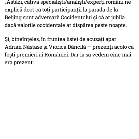
„Astăzi, câțiva specialiști/analiști/experți români ne
explică doct că toți participanții la parada de la
Beijing sunt adversarii Occidentului și că ar jubila
dacă valorile occidentale ar dispărea peste noapte.
Și, bineînțeles, în fruntea listei de acuzați apar
Adrian Năstase și Viorica Dăncilă — prezenți acolo ca
foști premieri ai României. Dar ia să vedem cine mai
era prezent: