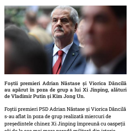
Foștii premieri Adrian Năstase și Viorica Dăncilă
au apărut în poza de grup a lui Xi Jinping, alături
de Vladimir Putin și Kim Jong Un.
Foștii premieri PSD Adrian Năstase și Viorica Dăncilă
s-au aflat în poza de grup realizată miercuri de
președintele chinez Xi Jinping împreună cu oaspeții
săi de la cea mai mare paradă militară din istoria