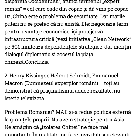
dispariția Occidentului”, atunci termenul „expert
român” = cel care cade din copac și dă vina pe copac.
Da, China este o problemă de securitate. Dar marile
puteri nu se prefac că nu există. Ele: negociază ferm
pentru avantaje economice, își protejează
infrastructura critică (vezi inițiativa „Clean Network”
pe 5G), limitează dependențele strategice, dar mențin
dialogul diplomatic și accesul la piața
chineză.Concluzia
2: Henry Kissinger, Helmut Schmidt, Emmanuel
Macron (Dumnezeul experților români) – toți au
demonstrat că pragmatismul aduce rezultate, nu
isteria televizată.
Problema României? MAE și-a redus politica externă
la granițele proprii. Nu avem strategie pentru Asia.
Ne amăgim că „izolarea Chinei” ne face mai
importanți. În realitate, ne face invizibili și irelevanți.