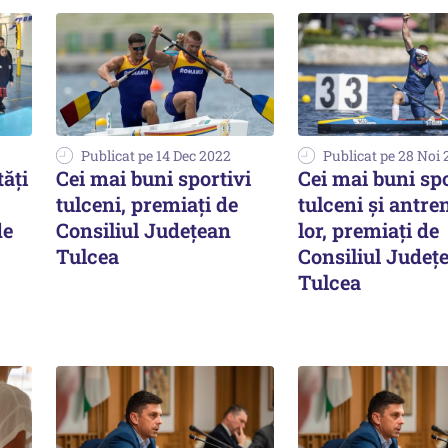
Publicat pe 14 Dec 2022
Publicat pe 28 Noi
tăţi
Cei mai buni sportivi
Cei mai buni spo
tulceni, premiați de
tulceni și antre
de
Consiliul Județean
lor, premiați de
Tulcea
Consiliul Județ
Tulcea