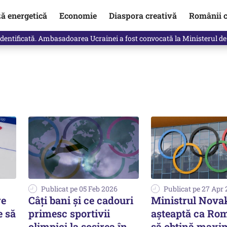
ză energetică
Economie
Diaspora creativă
Românii c
identificată. Ambasadoarea Ucrainei a fost convocată la Ministerul de
Publicat pe 05 Feb 2026
Publicat pe 27 Apr
re
Câți bani și ce cadouri
Ministrul Nova
e să
primesc sportivii
așteaptă ca Ro
olimpici la sosirea în
să obțină max