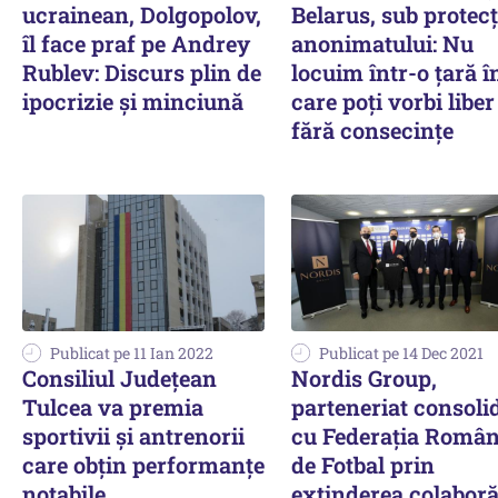
ucrainean, Dolgopolov,
Belarus, sub protecţ
îl face praf pe Andrey
anonimatului: Nu
Rublev: Discurs plin de
locuim într-o țară î
ipocrizie şi minciună
care poți vorbi liber
fără consecințe
Publicat pe 11 Ian 2022
Publicat pe 14 Dec 2021
Consiliul Județean
Nordis Group,
Tulcea va premia
parteneriat consoli
sportivii și antrenorii
cu Federația Româ
care obțin performanțe
de Fotbal prin
notabile
extinderea colaboră