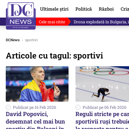
Ultimele știri
Politică
Război
Cri
Cele mai citite
Drona explodată în Bulgaria, 
DCNews
›
sportivi
Articole cu tagul: sportivi
Publicat pe 16 Feb 2026
Publicat pe 06 Feb 2026
David Popovici,
Reguli stricte pe ca
desemnat cel mai bun
sportivii ruși trebui
sportiv din Balcani în
le respecte pentru a