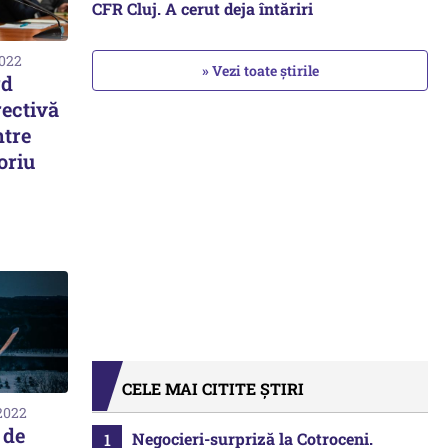
CFR Cluj. A cerut deja întăriri
2022
» Vezi toate știrile
rd
ectivă
ntre
oriu
CELE MAI CITITE ȘTIRI
 2022
 de
Negocieri-surpriză la Cotroceni.