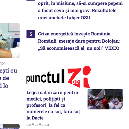
oprit, în misiune, să-și cumpere pepeni
a făcut ceva și mai grav. Rezultatele
unei anchete fulger DSU
Criza energetică lovește România.
Românii, mesaje dure pentru Bolojan:
„Să economisească el, nu noi!” VIDEO
2021
şti cu
e de
i la
Legea salarizării pentru
medici, polițiști și
profesori, la fel ca
numerele cu soț, fără soț
la Dacie
de Val Vâlcu