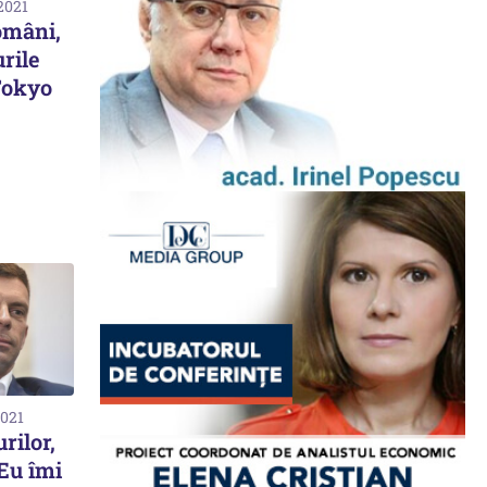
2021
omâni,
urile
Tokyo
2021
rilor,
Eu îmi