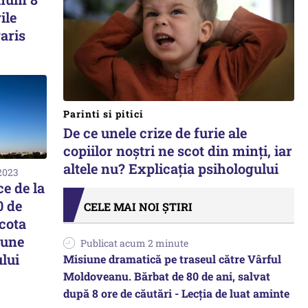
ile
aris
Parinti si pitici
De ce unele crize de furie ale
copiilor noștri ne scot din minți, iar
altele nu? Explicația psihologului
 2023
e de la
0 de
CELE MAI NOI ȘTIRI
icota
pune
Publicat acum 2 minute
lui
Misiune dramatică pe traseul către Vârful
Moldoveanu. Bărbat de 80 de ani, salvat
după 8 ore de căutări - Lecția de luat aminte