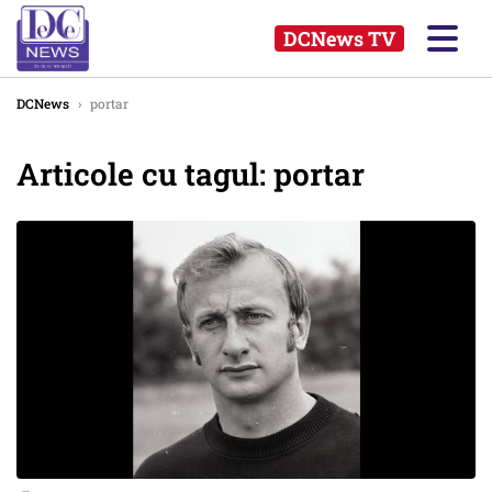
DCNews TV
DCNews
›
portar
Articole cu tagul: portar