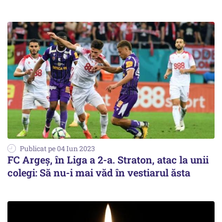
Publicat pe 04 Iun 2023
FC Argeș, în Liga a 2-a. Straton, atac la unii
colegi: Să nu-i mai văd în vestiarul ăsta