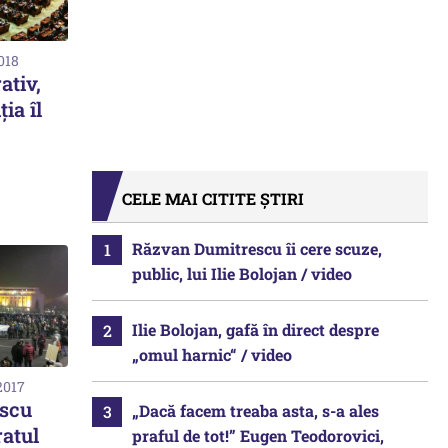
2018
ativ,
ia îl
CELE MAI CITITE ȘTIRI
Răzvan Dumitrescu îi cere scuze,
public, lui Ilie Bolojan / video
Ilie Bolojan, gafă în direct despre
„omul harnic“ / video
2017
scu
„Dacă facem treaba asta, s-a ales
atul
praful de tot!” Eugen Teodorovici,