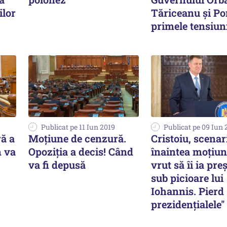
ilor
Tăriceanu și Po
primele tensiun
Publicat pe 11 Iun 2019
Publicat pe 09 Iun 
ă a
Moțiune de cenzură.
Cristoiu, scenar
m va
Opoziția a decis! Când
înaintea moțiuni
va fi depusă
vrut să îi ia pre
sub picioare lui
Iohannis. Pierd
prezidențialele''