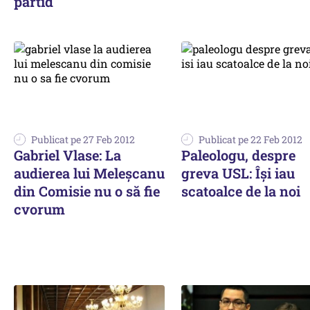
partid
Publicat pe 27 Feb 2012
Publicat pe 22 Feb 2012
Gabriel Vlase: La
Paleologu, despre
audierea lui Meleşcanu
greva USL: Îşi iau
din Comisie nu o să fie
scatoalce de la noi
cvorum