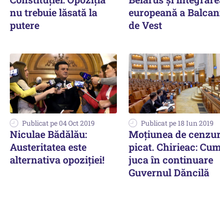
nu trebuie lăsată la
europeană a Balcan
putere
de Vest
Publicat pe 04 Oct 2019
Publicat pe 18 Iun 2019
Niculae Bădălău:
Moțiunea de cenzur
Austeritatea este
picat. Chirieac: Cu
alternativa opoziției!
juca în continuare
Guvernul Dăncilă