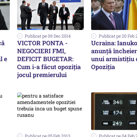
Publicat pe 09 Dec 2014
Publicat pe 20 Feb 
că
VICTOR PONTA -
Ucraina: Ianuko
NEGOCIERI FMI,
anunță încheie
l e
DEFICIT BUGETAR:
unui armistițiu
Cum i-a făcut opoziția
Opoziția
jocul premierului
Publicat pe 05 Feb 2013
Publicat pe 04 Feb 