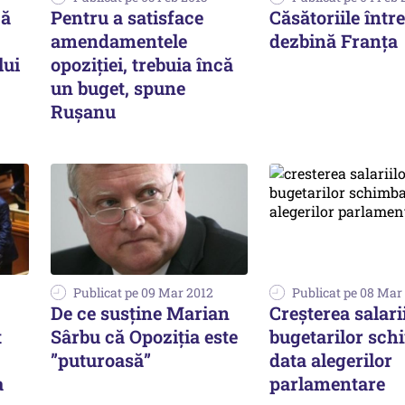
ză
Pentru a satisface
Căsătoriile într
amendamentele
dezbină Franța
lui
opoziției, trebuia încă
un buget, spune
Rușanu
Publicat pe 09 Mar 2012
Publicat pe 08 Mar
De ce susține Marian
Creşterea salari
t
Sârbu că Opoziția este
bugetarilor sch
”puturoasă”
data alegerilor
a
parlamentare