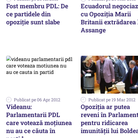
Fost membru PDL: De
Ecuadorul negocia
ce partidele din
cu Opoziția Marii
opoziție sunt slabe
Britanii extrădarea 
Assange
Publicat pe 06 Apr 2012
Publicat pe 19 Mar 2012
Videanu:
Opoziția ar putea
Parlamentarii PDL
reveni în Parlamen
care votează moțiunea
pentru ridicarea
nu au ce căuta în
imunității lui Bolde