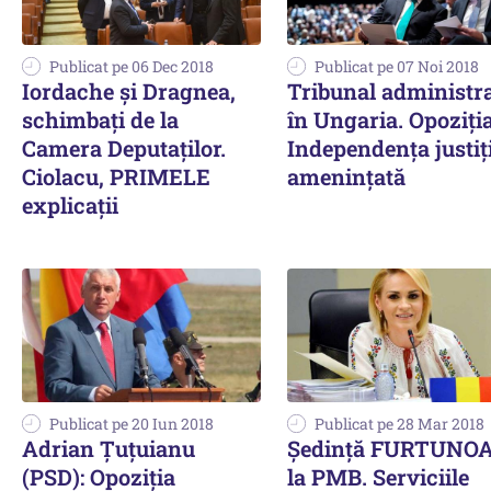
Publicat pe 06 Dec 2018
Publicat pe 07 Noi 2018
Iordache și Dragnea,
Tribunal administra
schimbați de la
în Ungaria. Opoziția
Camera Deputaților.
Independenţa justiţi
Ciolacu, PRIMELE
amenințată
explicații
Publicat pe 20 Iun 2018
Publicat pe 28 Mar 2018
Adrian Ţuţuianu
Şedinţă FURTUNO
(PSD): Opoziţia
la PMB. Serviciile