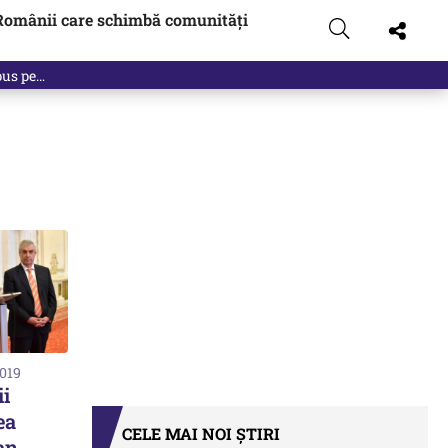
Românii care schimbă comunități
 pus pe…
2019
ii
ea
CELE MAI NOI ȘTIRI
an.