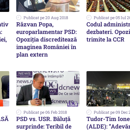
Publicat pe 20 Aug 2018
Publicat pe 05 Iul 
tiv
Răzvan Popa,
Codul administr
:
europarlamentar PSD:
dezbateri. Opoziţ
ei,
Opoziţia discreditează
trimite la CCR
imaginea României în
plan extern
Publicat pe 06 Feb 2018
Publicat pe 09 Dec 
ASĂ
PSD vs. USR. Băluță
Tudor-Tim Ione
surprinde: Teribil de
(ALDE): ”Adevăr