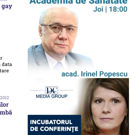
e gay
 2012
ilor
imbă