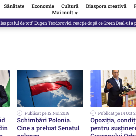
Sănătate
Economie
Cultură
Diaspora creativă
Mai mult
▼
les praful de tot!” Eugen Teodorovici, reacție după ce Green Deal-ul a
Publicat pe 12 Noi 2019
Publicat pe 14 Oct 
ád
Schimbări Polonia.
Opoziția, condiț
din
Cine a preluat Senatul
pentru susținer
a
polonez
Guvernului Orb