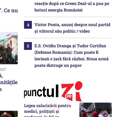
reacție după ce Green Deal-ul a pus pe
 Ce nu
butuci energia României
Victor Ponta, anunț despre noul partid
și viitorul său politic / video
E.S. Ovidiu Dranga și Tudor Curtifan
(Defense Romania): Cum poate fi
învinsă o țară fără război. Noua armă
poate distruge un popor
2017
ă,
nităţile
n
Legea salarizării pentru
medici, polițiști și
profesori, la fel ca