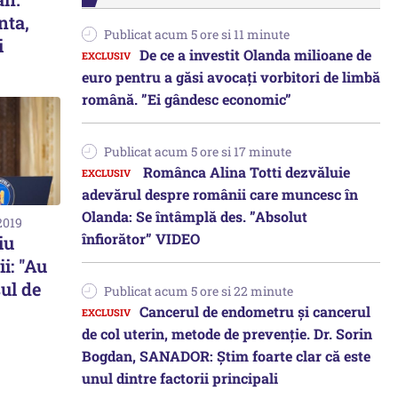
nta,
Publicat acum 5 ore si 11 minute
i
De ce a investit Olanda milioane de
euro pentru a găsi avocați vorbitori de limbă
română. ”Ei gândesc economic”
Publicat acum 5 ore si 17 minute
Românca Alina Totti dezvăluie
adevărul despre românii care muncesc în
Olanda: Se întâmplă des. ”Absolut
2019
înfiorător” VIDEO
iu
i: ''Au
șul de
Publicat acum 5 ore si 22 minute
Cancerul de endometru și cancerul
de col uterin, metode de prevenție. Dr. Sorin
Bogdan, SANADOR: Știm foarte clar că este
unul dintre factorii principali