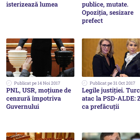
isterizează lumea
publice, mutate.
Opoziţia, sesizare
prefect
Publicat pe 14 Noi 2017
Publicat pe 31 Oct 2017
PNL, USR, moțiune de
Legile justiției. Tur
cenzură împotriva
atac la PSD-ALDE: 
Guvernului
ca prefăcuţii