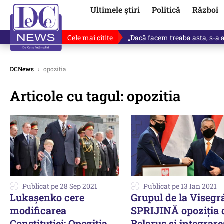
Ultimele știri
Politică
Război
Cele mai citite
„Dacă facem treaba asta, s-a a
DCNews
›
opozitia
Articole cu tagul: opozitia
Publicat pe 28 Sep 2021
Publicat pe 13 Ian 2021
Lukașenko cere
Grupul de la Visegr
modificarea
SPRIJINĂ opoziția 
Constituției: Opoziția
Belarus și integrare