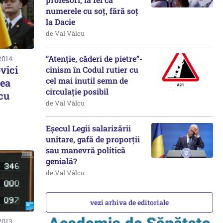
numerele cu soț, fără soț
la Dacie
de Val Vâlcu
”Atenție, căderi de pietre”-
2014
vici
cinism în Codul rutier cu
cel mai inutil semn de
rea
circulație posibil
 cu
de Val Vâlcu
Eșecul Legii salarizării
unitare, gafă de proporții
sau manevră politică
genială?
de Val Vâlcu
vezi arhiva de editoriale
2013