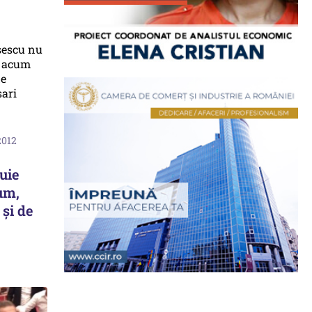
2012
uie
um,
 și de