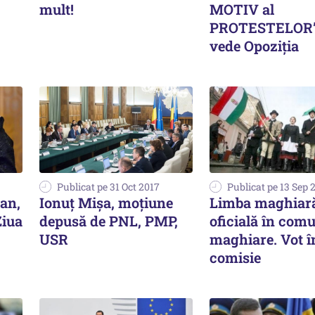
mult!
MOTIV al
PROTESTELOR”.
vede Opoziția
Publicat pe 31 Oct 2017
Publicat pe 13 Sep 
can,
Ionuț Mișa, moțiune
Limba maghiar
Ziua
depusă de PNL, PMP,
oficială în comu
USR
maghiare. Vot î
comisie