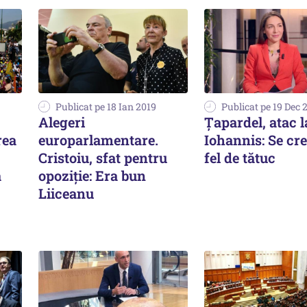
Publicat pe 18 Ian 2019
Publicat pe 19 Dec 
Alegeri
Țapardel, atac l
rea
europarlamentare.
Iohannis: Se cr
Cristoiu, sfat pentru
fel de tătuc
a
opoziție: Era bun
Liiceanu