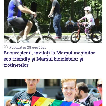
Publicat pe 28 Aug 2021
Bucureştenii, invitaţi la Marşul maşinilor
eco friendly şi Marşul bicicletelor şi
trotinetelor