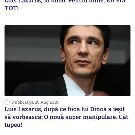
Luis Lazarus, în doliu: Pentru mine, EA era
TOT!
Publicat pe 26 Aug 2019
Luis Lazarus, după ce fiica lui Dincă a ieșit
să vorbească: O nouă super manipulare. Cât
tupeu!