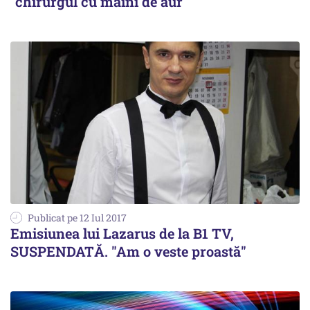
"chirurgul cu mâini de aur"
Publicat pe 12 Iul 2017
Emisiunea lui Lazarus de la B1 TV,
SUSPENDATĂ. "Am o veste proastă"