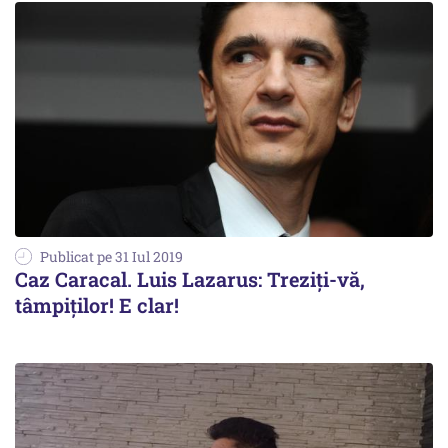
Publicat pe 31 Iul 2019
Caz Caracal. Luis Lazarus: Treziți-vă,
tâmpiților! E clar!