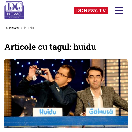
DCNews TV
DCNews
›
huidu
Articole cu tagul: huidu