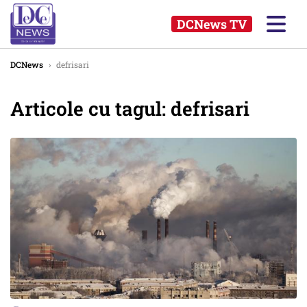
DCNews TV
DCNews
›
defrisari
Articole cu tagul: defrisari