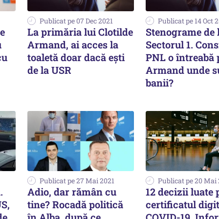
Publicat pe 07 Dec 2021
Publicat pe 14 Oct 
te
La primăria lui Clotilde
Stenograme de 
u
Armand, ai acces la
Sectorul 1. Consi
cu
toaletă doar dacă ești
PNL o întreabă 
de la USR
Armand unde s
banii?
Publicat pe 27 Mai 2021
Publicat pe 20 Mai
.
Adio, dar rămân cu
12 decizii luate
US,
tine? Rocadă politică
certificatul digi
de
în Alba, după ce
COVID-19. Infor