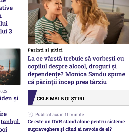
ative
n
lui
lui 3
Parinti si pitici
La ce vârstă trebuie să vorbești cu
copilul despre alcool, droguri și
dependențe? Monica Sandu spune
că părinții încep prea târziu
2022
iden și
CELE MAI NOI ȘTIRI
ire
Publicat acum 11 minute
stanbul.
Ce este un DVR stand alone pentru sisteme
poi
supraveghere și când ai nevoie de el?