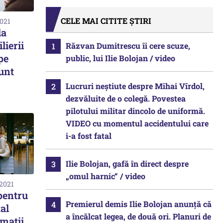
CELE MAI CITITE ȘTIRI
2021
la
lierii
Răzvan Dumitrescu îi cere scuze,
pe
public, lui Ilie Bolojan / video
unt
Lucruri neștiute despre Mihai Vîrdol,
dezvăluite de o colegă. Povestea
pilotului militar dincolo de uniformă.
VIDEO cu momentul accidentului care
i-a fost fatal
Ilie Bolojan, gafă în direct despre
„omul harnic“ / video
 2021
 pentru
Premierul demis Ilie Bolojan anunță că
tal
a încălcat legea, de două ori. Planuri de
maţii