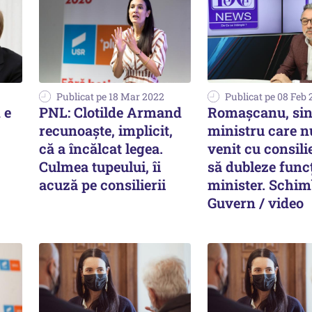
Publicat pe 18 Mar 2022
Publicat pe 08 Feb
 e
PNL: Clotilde Armand
Romașcanu, sin
recunoaște, implicit,
ministru care n
că a încălcat legea.
venit cu consili
Culmea tupeului, îi
să dubleze funcț
acuză pe consilierii
minister. Schim
Guvern / video