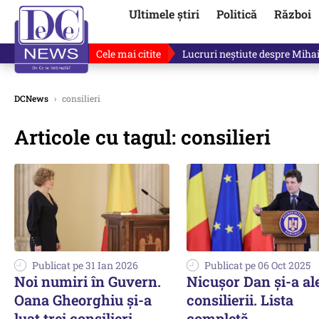
Ultimele știri
Politică
Război
Cele mai citite
Lucruri neștiute despre Mihai 
DCNews
›
consilieri
Articole cu tagul: consilieri
Publicat pe 31 Ian 2026
Publicat pe 06 Oct 2025
Noi numiri în Guvern.
Nicușor Dan și-a al
Oana Gheorghiu și-a
consilierii. Lista
luat trei consilieri
completă