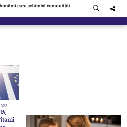
Românii care schimbă comunități
2023
lă,
itanii
ție