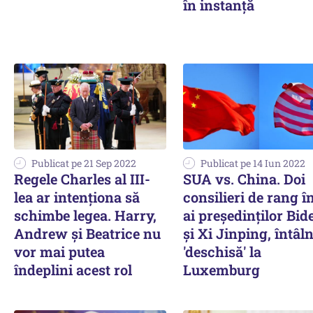
în instanță
Publicat pe 21 Sep 2022
Publicat pe 14 Iun 2022
Regele Charles al III-
SUA vs. China. Doi
lea ar intenționa să
consilieri de rang î
schimbe legea. Harry,
ai preşedinţilor Bid
Andrew și Beatrice nu
şi Xi Jinping, întâln
vor mai putea
'deschisă' la
îndeplini acest rol
Luxemburg