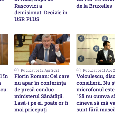
Rașcovici a
de la Bruxelles
demisionat. Decizie în
USR PLUS
Publicat pe 12 Apr 2021
Publicat pe 11 Apr 
l în
Florin Roman: Cei care
Voiculescu, disc
ă
nu apar în conferinţa
consilierii. Nu ș
scu:
de presă conduc
microfonul este 
ministerul Sănătăţii.
"Să nu cumva să
Lasă-i pe ei, poate or fi
cineva să mă v
mai pricepuţi
sunt fără masc