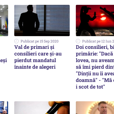
Publicat pe 15 Sep 2020
Publicat pe 12 Iun 
Val de primari şi
Doi consilieri, b
consilieri care şi-au
primărie: "Dac
leși
pierdut mandatul
lovea, nu avea
înainte de alegeri
să îmi pierd dinț
"Dinţii nu îi ave
doamnă" - "Mă 
i scot de tot"