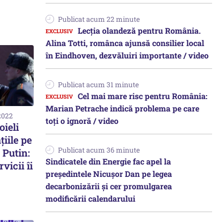
Publicat acum 22 minute
Lecția olandeză pentru România.
Alina Totti, românca ajunsă consilier local
în Eindhoven, dezvăluiri importante / video
Publicat acum 31 minute
Cel mai mare risc pentru România:
Marian Petrache indică problema pe care
2022
toți o ignoră / video
oieli
iile pe
Publicat acum 36 minute
 Putin:
Sindicatele din Energie fac apel la
vicii îi
preşedintele Nicuşor Dan pe legea
decarbonizării şi cer promulgarea
modificării calendarului