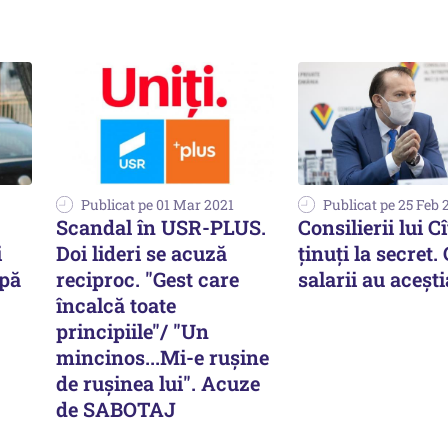
Publicat pe 01 Mar 2021
Publicat pe 25 Feb 
Scandal în USR-PLUS.
Consilierii lui Cî
i
Doi lideri se acuză
ţinuţi la secret.
pă
reciproc. "Gest care
salarii au aceşti
încalcă toate
principiile"/ "Un
mincinos...Mi-e ruşine
de ruşinea lui". Acuze
de SABOTAJ