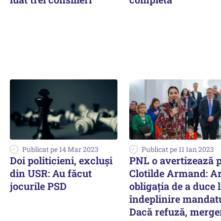
Publicat pe 14 Mar 2023
Publicat pe 11 Ian 2023
Doi politicieni, excluși
PNL o avertizează 
din USR: Au făcut
Clotilde Armand: A
jocurile PSD
obligaţia de a duce 
îndeplinire mandatu
Dacă refuză, merg