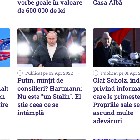
vorbe goale în valoare
Casa Albă
de 600.000 de lei
Publicat pe 02 Apr 2022
Publicat pe 01 Apr 
Putin, mințit de
Olaf Scholz, înd
nalt
consilieri? Hartmann:
privind informaț
en
Nu este "un Stalin". El
care le primește
ire
ştie ceea ce se
Propriile sale ser
întâmplă
ascund multe
adevăruri