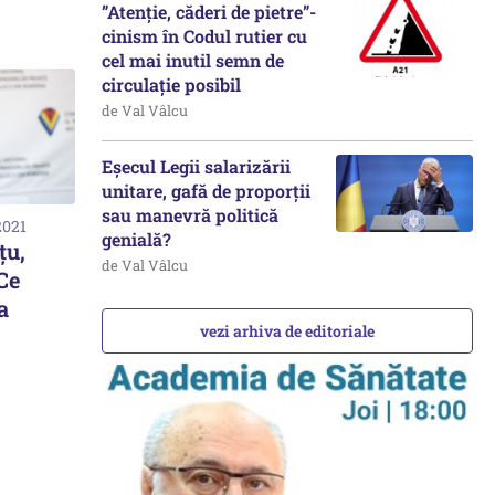
”Atenție, căderi de pietre”-
cinism în Codul rutier cu
cel mai inutil semn de
circulație posibil
de Val Vâlcu
Eșecul Legii salarizării
unitare, gafă de proporții
sau manevră politică
2021
genială?
ţu,
de Val Vâlcu
 Ce
a
vezi arhiva de editoriale