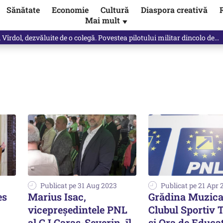
Sănătate
Economie
Cultură
Diaspora creativă
Mai mult
▼
Vîrdol, dezvăluite de o colegă. Povestea pilotului militar dincolo de…
Publicat pe 31 Aug 2023
Publicat pe 21 Apr 
es
Marius Isac,
Grădina Muzica
vicepreședintele PNL
Clubul Sportiv T
al CJ Caraș-Severin, îl
și Ora de Educa