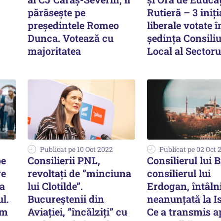
părăsește pe
Rutieră – 3 iniți
președintele Romeo
liberale votate î
Dunca. Votează cu
ședința Consiliu
majoritatea
Local al Sectoru
Publicat pe 10 Oct 2022
Publicat pe 02 Oct 
pe
Consilierii PNL,
Consilierul lui B
re
revoltați de ”minciuna
consilierul lui
la
lui Clotilde”.
Erdogan, întâln
l.
Bucureștenii din
neanunțată la I
em
Aviației, ”încălziți” cu
Ce a transmis a