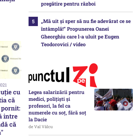
pregătire pentru război
„Mă uit și sper să nu fie adevărat ce se
întâmplă!“ Propunerea Oanei
Gheorghiu care l-a uluit pe Eugen
Teodorovici / video
2021
uție cu
Legea salarizării pentru
medici, polițiști și
tia că
profesori, la fel ca
pornit:
numerele cu soț, fără soț
 intre
la Dacie
adă că
de Val Vâlcu
ă"