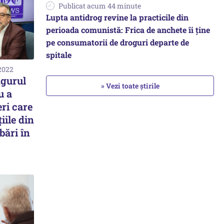
Publicat acum 44 minute
Lupta antidrog revine la practicile din
perioada comunistă: Frica de anchete îi ține
pe consumatorii de droguri departe de
spitale
 2022
gurul
» Vezi toate știrile
u a
eri care
iile din
bări în