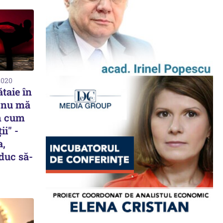
2020
ătaie în
ă nu mă
m cum
ii" -
a,
duc să-