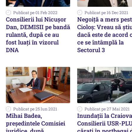
Publicat pe 01 Feb 2022
Publicat pe 16 Dec 2021
Consilierii lui Nicușor
Negoiţă a mers pes
Dan, DEMISII pe bandă
Cioloş: Vreau să şti
rulantă, după ce au
dacă este de acord 
fost luați în vizorul
ce se întâmplă la
DNA
Sectorul 3
Publicat pe 25 Iun 2021
Publicat pe 27 Mai 2021
Mihai Badea,
Inundații la Craiova
președintele Comisiei
Consilierii USR-PL
juridice, după
cărați în portbagaj 