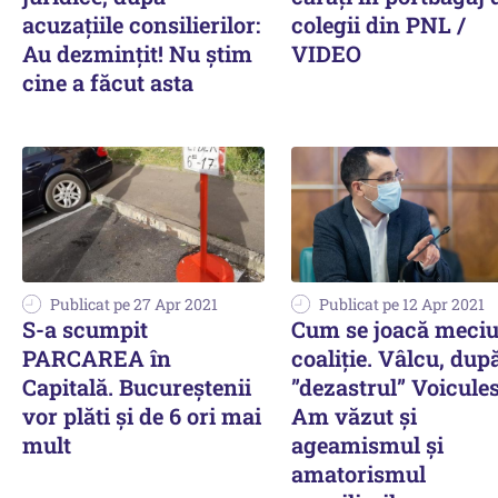
acuzațiile consilierilor:
colegii din PNL /
Au dezminţit! Nu știm
VIDEO
cine a făcut asta
Publicat pe 27 Apr 2021
Publicat pe 12 Apr 2021
S-a scumpit
Cum se joacă meciu
PARCAREA în
coaliție. Vâlcu, dup
Capitală. Bucureștenii
”dezastrul” Voicule
vor plăti și de 6 ori mai
Am văzut și
mult
ageamismul și
amatorismul