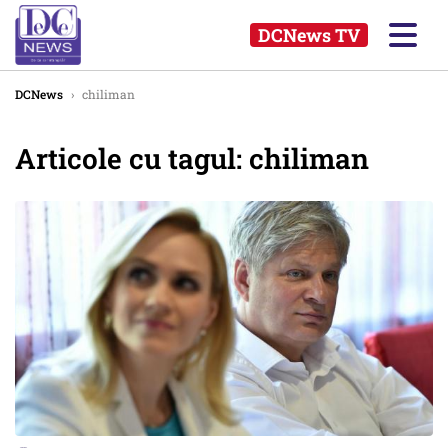
DCNews TV
DCNews
›
chiliman
Articole cu tagul: chiliman