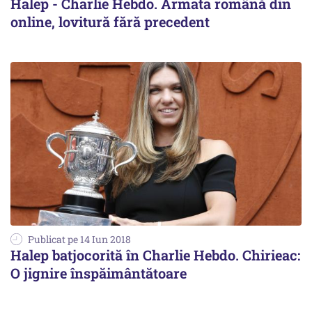
Halep - Charlie Hebdo. Armata română din
online, lovitură fără precedent
Publicat pe 14 Iun 2018
Halep batjocorită în Charlie Hebdo. Chirieac:
O jignire înspăimântătoare