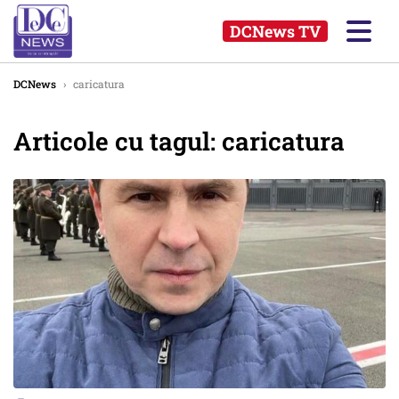
DCNews TV
DCNews
›
caricatura
Articole cu tagul: caricatura