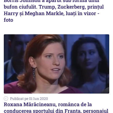
Borris Johnson a apărut sub forma unui
bufon ciufulit. Trump, Zuckerberg, prinţul
Harry şi Meghan Markle, luați în vizor -
foto
Publicat pe 01 Iun 2020
Roxana Mărăcineanu, românca de la
conducerea sportului din Franţa, personajul