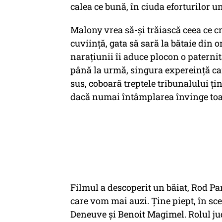
calea ce bună, în ciuda eforturilor un
Malony vrea să-și trăiască ceea ce cr
cuviință, gata să sară la bătaie din 
narațiunii îi aduce plocon o paternit
până la urmă, singura expereință car
sus, coboară treptele tribunalului țin
dacă numai întâmplarea învinge toate e
Filmul a descoperit un băiat, Rod Pa
care vom mai auzi. Ține piept, în sc
Deneuve și Benoit Magimel. Rolul ju