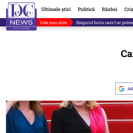
Ultimele știri
Politică
Război
Cri
Cele mai citite
Ce se întâmplă cu primul bulet
Ca
Ad