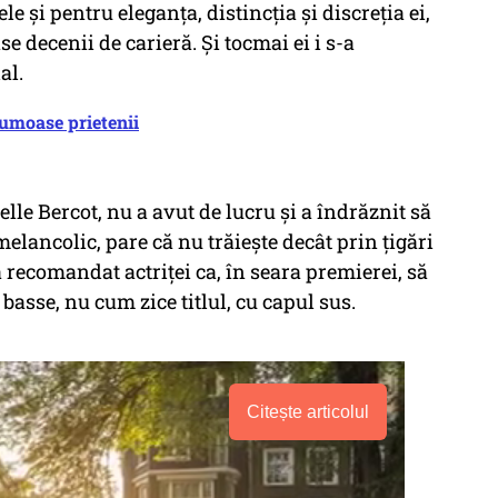
ele și pentru eleganța, distincția și discreția ei,
e decenii de carieră. Și tocmai ei i s-a
al.
rumoase prietenii
 Bercot, nu a avut de lucru și a îndrăznit să
melancolic, pare că nu trăiește decât prin țigări
-a recomandat actriței ca, în seara premierei, să
 basse, nu cum zice titlul, cu capul sus.
Citește articolul