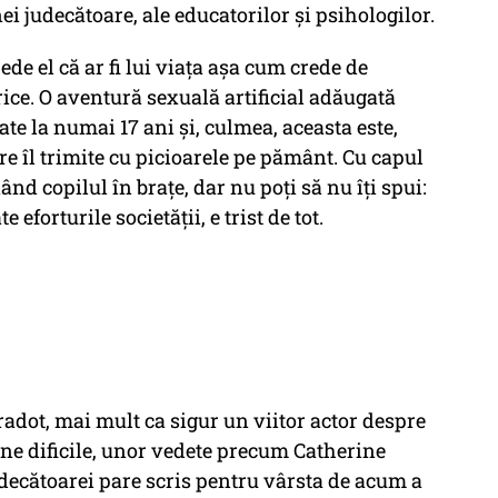
ei judecătoare, ale educatorilor și psihologilor.
ede el că ar fi lui viața așa cum crede de
orice. O aventură sexuală artificial adăugată
ate la numai 17 ani și, culmea, aceasta este,
e îl trimite cu picioarele pe pământ. Cu capul
ând copilul în brațe, dar nu poți să nu îți spui:
forturile societății, e trist de tot.
radot, mai mult ca sigur un viitor actor despre
ene dificile, unor vedete precum Catherine
decătoarei pare scris pentru vârsta de acum a