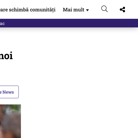
are schimbă comunități
Mai mult
▼
noi
le News