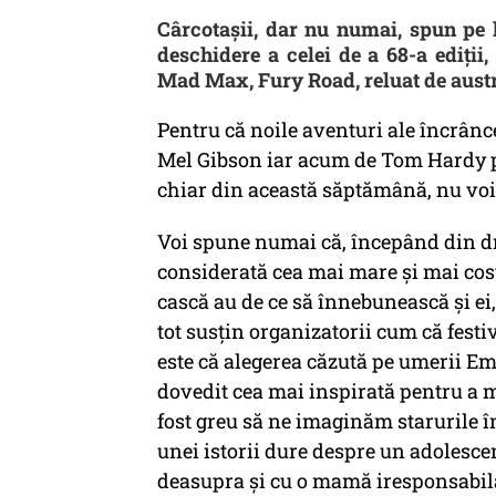
Cârcotașii, dar nu numai, spun pe l
deschidere a celei de a 68-a ediții,
Mad Max, Fury Road, reluat de austr
Pentru că noile aventuri ale încrânc
Mel Gibson iar acum de Tom Hardy po
chiar din această săptămână, nu voi 
Voi spune numai că, începând din dre
considerată cea mai mare și mai costi
cască au de ce să înnebunească și ei,
tot susțin organizatorii cum că fest
este că alegerea căzută pe umerii Em
dovedit cea mai inspirată pentru a 
fost greu să ne imaginăm starurile în
unei istorii dure despre un adolescen
deasupra și cu o mamă iresponsabilă