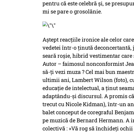
pentru că este celebră și, se presu
mi se pare o grosolănie.
Aștept reacțiile ironice ale celor care
vedetei într-o ținută deconcertantă
seară roșie, hibrid vestimentar care 
Autor – faimosul nonconformist Jean
să-ți vezi muza ? Cel mai bun maestr
ultimii ani, Lambert Wilson (
foto
), 
educație de intelectual, a ținut seam
adaptându-și discursul. A promis că 
trecut cu Nicole Kidman), într-un an
balet conceput de coregraful Benjami
pe muzică de Bernard Hermann. A inv
colectivă : »Vă rog să închideți ochi