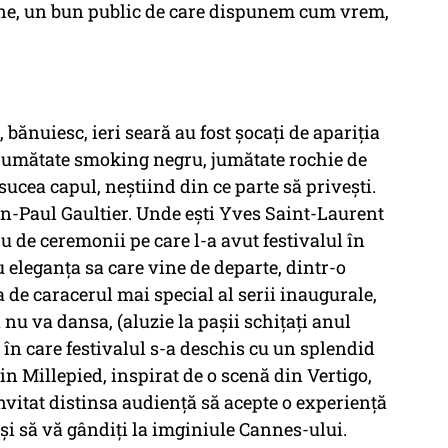
pune, un bun public de care dispunem cum vrem,
, bănuiesc, ieri seară au fost șocați de apariția
, jumătate smoking negru, jumătate rochie de
sucea capul, neștiind din ce parte să privești.
-Paul Gaultier. Unde ești Yves Saint-Laurent
u de ceremonii pe care l-a avut festivalul în
cu eleganța sa care vine de departe, dintr-o
a de caracerul mai special al serii inaugurale,
nu va dansa, (aluzie la pașii schițați anul
 în care festivalul s-a deschis cu un splendid
n Millepied, inspirat de o scenă din Vertigo,
itat distinsa audiență să acepte o experiență
i și să vă gândiți la imginiule Cannes-ului.