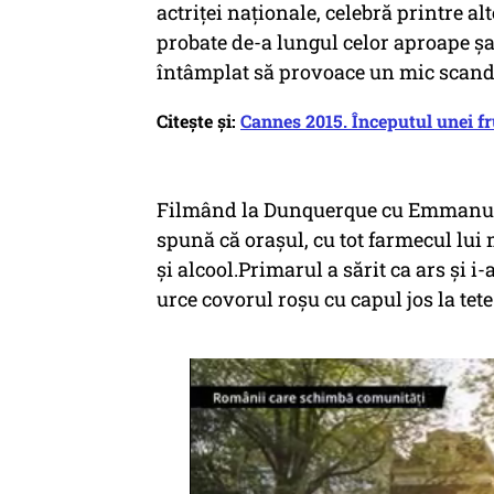
actriței naționale, celebră printre alt
probate de-a lungul celor aproape șas
întâmplat să provoace un mic scand
Citește și:
Cannes 2015. Începutul unei f
Filmând la Dunquerque cu Emmanuelle
spună că orașul, cu tot farmecul lui 
și alcool.Primarul a sărit ca ars și i
urce covorul roșu cu capul jos la tete