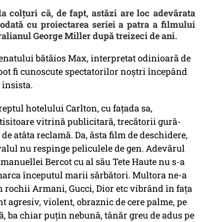
a colțuri că, de fapt, astăzi are loc adevărata
 odată cu proiectarea seriei a patra a filmului
alianul George Miller după treizeci de ani.
enatului bătăios Max, interpretat odinioară de
t fi cunoscute spectatorilor noștri începând
insista.
ptul hotelului Carlton, cu fațada sa,
sitoare vitrină publicitară, trecătorii gură-
 de atâta reclamă. Da, ăsta film de deschidere,
ivalul nu respinge peliculele de gen. Adevărul
manuellei Bercot cu al său Tete Haute nu s-a
marca începutul marii sărbători. Multora ne-a
 rochii Armani, Gucci, Dior etc vibrând în fața
t agresiv, violent, obraznic de cere palme, pe
, ba chiar puțin nebună, tânăr greu de adus pe