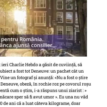
ot ieri Charlie Hebdo a găsit de cuviință, să
subiect a fost tot Deneuve: un pachet cât un
 Vine un fotograf și anunță: «Nu a fost o știre
e Deneuve, obeză, în rochie roz pe covorul roșu
igentă cum o știm, i-a răspuns unui ziarist : »
 măcare sper să fi avut umor ». Eu una nu văd
0 de ani că a luat câteva kilograme, doar