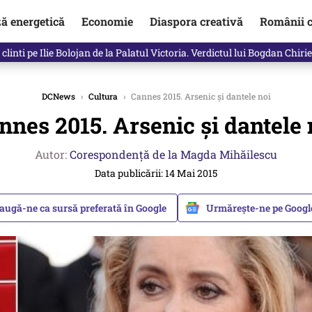
ză energetică
Economie
Diaspora creativă
Românii c
in electronic, decizia luată astăzi de Guvern pentru toți românii
DCNews
›
Cultura
›
Cannes 2015. Arsenic și dantele noi
nnes 2015. Arsenic și dantele 
Autor:
Corespondență de la Magda Mihăilescu
Data publicării: 14 Mai 2015
augă-ne ca sursă preferată în Google
Urmărește-ne pe Goog