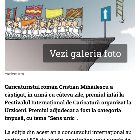
Vezi galeria foto
caricatura
Caricaturistul român Cristian Mihăilescu a
câştigat, în urmă cu câteva zile, premiul întâi la
Festivalul Internaţional de Caricatură organizat la
Urziceni. Premiul adjudecat a fost la categoria
impusă, cu tema "Sens unic".
La ediţia din acest an a concursului internaţional au
participat 596 de lucrări, aparţinând unui număr de