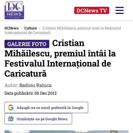
DCNews TV
DCNews
›
Cultura
›
Cristian Mihăilescu, premiul întâi la Festivalul
Internațional de Caricatură
Cristian
Mihăilescu, premiul întâi la
Festivalul Internațional de
Caricatură
Autor:
Badoiu Raluca
Data publicării: 06 Dec 2012
Adaugă-ne ca sursă preferată în Google
Urmărește-ne pe Google News