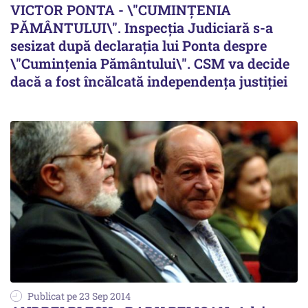
VICTOR PONTA - \"CUMINȚENIA
PĂMÂNTULUI\". Inspecția Judiciară s-a
sesizat după declarația lui Ponta despre
\"Cumințenia Pământului\". CSM va decide
dacă a fost încălcată independența justiției
Publicat pe 23 Sep 2014