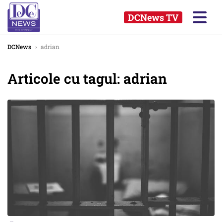
DCNews TV
DCNews
›
adrian
Articole cu tagul: adrian