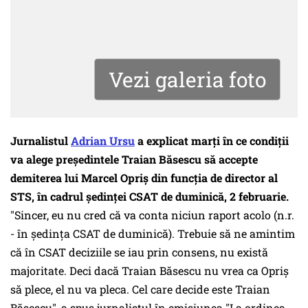
Vezi galeria foto
Jurnalistul
Adrian Ursu
a explicat marți în ce condiții
va alege președintele Traian Băsescu să accepte
demiterea lui Marcel Opriș din funcția de director al
STS, în cadrul ședinței CSAT de duminică, 2 februarie.
"Sincer, eu nu cred că va conta niciun raport acolo (n.r.
- în ședința CSAT de duminică). Trebuie să ne amintim
că în CSAT deciziile se iau prin consens, nu există
majoritate. Deci dacă Traian Băsescu nu vrea ca Opriș
să plece, el nu va pleca. Cel care decide este Traian
Băsescu", a spus jurnalistul în emisiunea "La ordinea