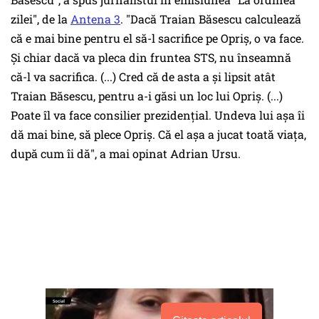
zilei", de la
Antena 3
. "Dacă Traian Băsescu calculează
că e mai bine pentru el să-l sacrifice pe Opriș, o va face.
Și chiar dacă va pleca din fruntea STS, nu înseamnă
că-l va sacrifica. (...) Cred că de asta a și lipsit atât
Traian Băsescu, pentru a-i găsi un loc lui Opriș. (...)
Poate îl va face consilier prezidențial. Undeva lui așa îi
dă mai bine, să plece Opriș. Că el așa a jucat toată viața,
după cum îi dă", a mai opinat Adrian Ursu.