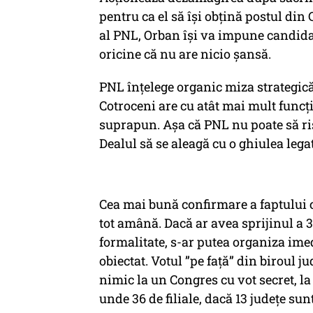
pentru ca el să își obțină postul din 
al PNL, Orban își va impune candidat
oricine că nu are nicio șansă.
PNL înțelege organic miza strategică 
Cotroceni are cu atât mai mult funcția
suprapun. Așa că PNL nu poate să rișt
Dealul să se aleagă cu o ghiulea legat
Cea mai bună confirmare a faptului c
tot amână. Dacă ar avea sprijinul a 36
formalitate, s-ar putea organiza ime
obiectat. Votul ”pe față” din biroul
nimic la un Congres cu vot secret, la
unde 36 de filiale, dacă 13 județe su