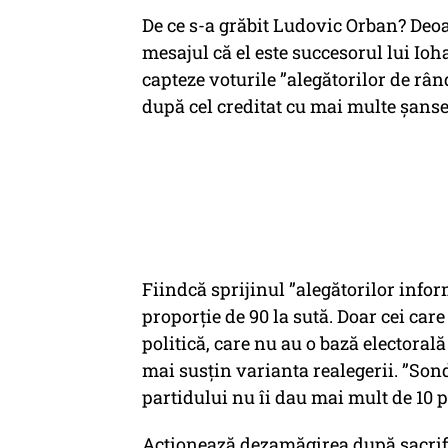
De ce s-a grăbit Ludovic Orban? Deoa
mesajul că el este succesorul lui Ioh
capteze voturile ”alegătorilor de rân
după cel creditat cu mai multe șanse
Fiindcă sprijinul ”alegătorilor inform
proporție de 90 la sută. Doar cei ca
politică, care nu au o bază electorală 
mai susțin varianta realegerii. ”Sonda
partidului nu îi dau mai mult de 10 p
Acționează dezamăgirea după sacrifi