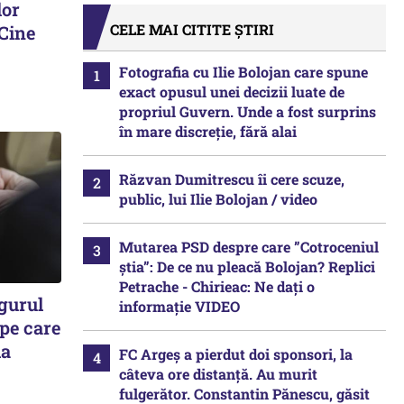
lor
CELE MAI CITITE ȘTIRI
 Cine
Fotografia cu Ilie Bolojan care spune
exact opusul unei decizii luate de
propriul Guvern. Unde a fost surprins
în mare discreție, fără alai
Răzvan Dumitrescu îi cere scuze,
public, lui Ilie Bolojan / video
Mutarea PSD despre care ”Cotroceniul
știa”: De ce nu pleacă Bolojan? Replici
Petrache - Chirieac: Ne dați o
gurul
informație VIDEO
 pe care
la
FC Argeș a pierdut doi sponsori, la
câteva ore distanță. Au murit
fulgerător. Constantin Pănescu, găsit