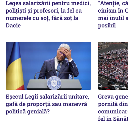
Legea salarizării pentru medici,
”Atenție, că
polițiști și profesori, la fel ca
cinism în C
numerele cu soț, fără soț la
mai inutil 
Dacie
posibil
Eșecul Legii salarizării unitare,
Greva gene
gafă de proporții sau manevră
pornită din
politică genială?
comunicare.
fel în Sănă