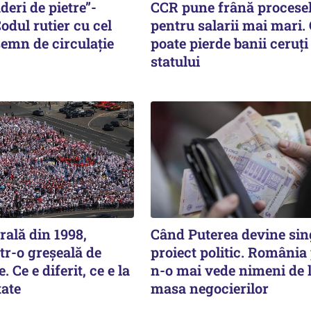
deri de pietre”-
CCR pune frână procese
odul rutier cu cel
pentru salarii mai mari.
semn de circulație
poate pierde banii ceruți
statului
rală din 1998,
Când Puterea devine sin
tr-o greșeală de
proiect politic. România
 Ce e diferit, ce e la
n-o mai vede nimeni de 
tate
masa negocierilor