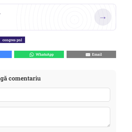
.
→
congres pnl
WhatsApp
Email
gă comentariu