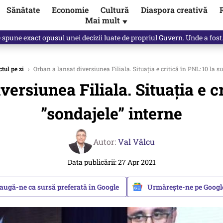
Sănătate
Economie
Cultură
Diaspora creativă
Mai mult
▼
, public, lui Ilie Bolojan / video
tul pe zi
›
Orban a lansat diversiunea Filiala. Situația e critică în PNL: 10 la su
versiunea Filiala. Situația e cr
”sondajele” interne
Autor:
Val Vâlcu
Data publicării: 27 Apr 2021
augă-ne ca sursă preferată în Google
Urmărește-ne pe Goog