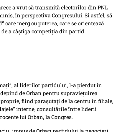
rece a vrut să transmită electorilor din PNL
annis, în perspectiva Congresului. Și astfel, să
d” care merg cu puterea, care se orientează
 de a câștiga competiția din partid.
ați”, al liderilor partidului, l-a pierdut în
re depind de Orban pentru supraviețuirea
proprie, fiind parașutați de la centru în filiale,
jele” interne, consultările între liderii
rocente lui Orban, la Congres.
ciul impus de Orban partidului la negocieri,