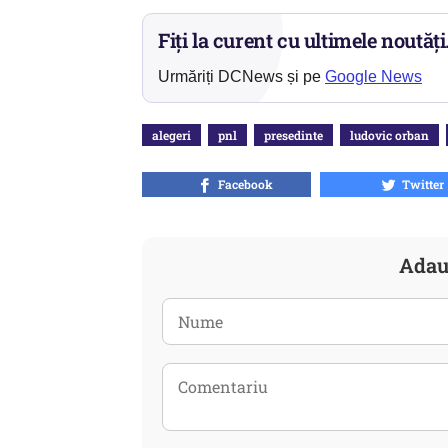
Fiți la curent cu ultimele noutăți
Urmăriți DCNews și pe
Google News
alegeri
pnl
presedinte
ludovic orban
Facebook
Twitter
Adau