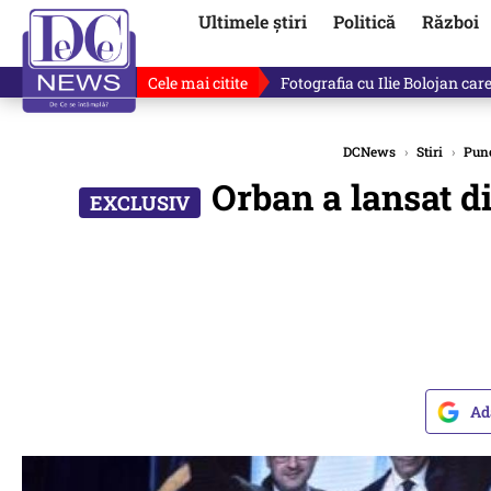
Ultimele știri
Politică
Război
Cele mai citite
Răzvan Dumitrescu îi cere scuze
DCNews
›
Stiri
›
Punc
Orban a lansat di
Ad