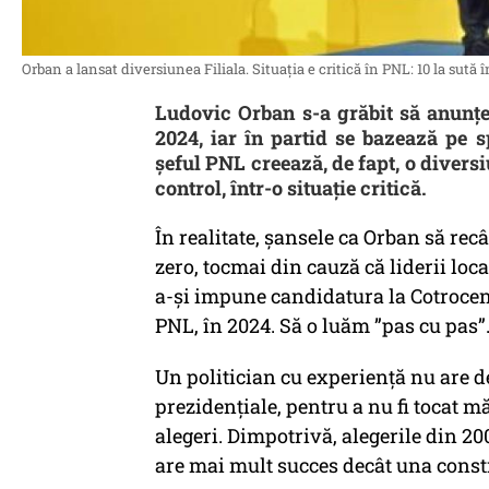
Orban a lansat diversiunea Filiala. Situația e critică în PNL: 10 la sută 
Ludovic Orban s-a grăbit să anunțe
2024, iar în partid se bazează pe s
șeful PNL creează, de fapt, o diversi
control, într-o situație critică.
În realitate, șansele ca Orban să rec
zero, tocmai din cauză că liderii loca
a-și impune candidatura la Cotroceni
PNL, în 2024. Să o luăm ”pas cu pas”
Un politician cu experiență nu are de
prezidențiale, pentru a nu fi tocat m
alegeri. Dimpotrivă, alegerile din 20
are mai mult succes decât una const