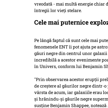
vreodată - mai multă energie chiar d
întregii lor vieţi stelare.
Cele mai puternice explo
Pe lângă faptul că sunt cele mai put
fenomenele ENT îi pot ajuta pe astr
găuri negre din centrul unor galaxii 
incredibilă a acestor evenimente poa
în Univers, conform lui Benjamin Sha
"Prin observarea acestor erupţii pre
de creştere al găurilor negre dintr-
vârsta de acum, iar galaxiile erau l
şi hrănindu-şi găurile negre superma
susţine Benjamin Shappee, notează 