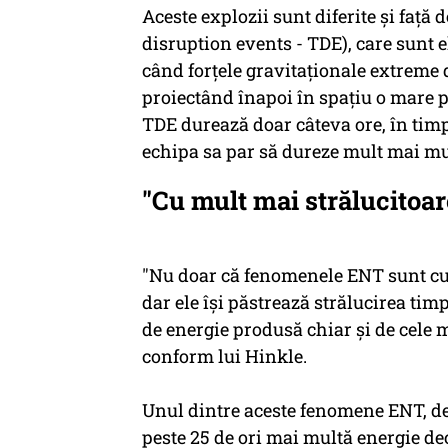
Aceste explozii sunt diferite şi faţă
disruption events - TDE), care sunt 
când forţele gravitaţionale extreme d
proiectând înapoi în spaţiu o mare p
TDE durează doar câteva ore, în timp
echipa sa par să dureze mult mai mu
"Cu mult mai strălucitoa
"Nu doar că fenomenele ENT sunt cu
dar ele îşi păstrează strălucirea tim
de energie produsă chiar şi de cele 
conform lui Hinkle.
Unul dintre aceste fenomene ENT, den
peste 25 de ori mai multă energie d