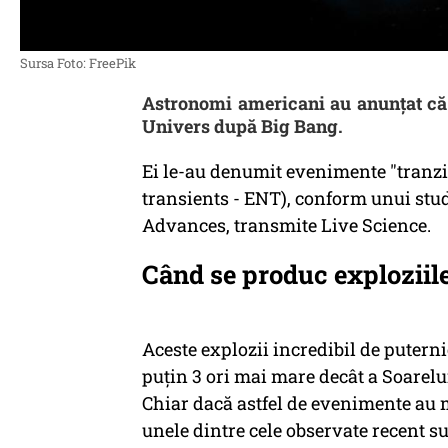
Sursa Foto: FreePik
Astronomi americani au anunţat că 
Univers după Big Bang.
Ei le-au denumit evenimente "tranzi
transients - ENT), conform unui stud
Advances, transmite Live Science.
Când se produc exploziil
Aceste explozii incredibil de putern
puţin 3 ori mai mare decât a Soarelu
Chiar dacă astfel de evenimente au m
unele dintre cele observate recent sun