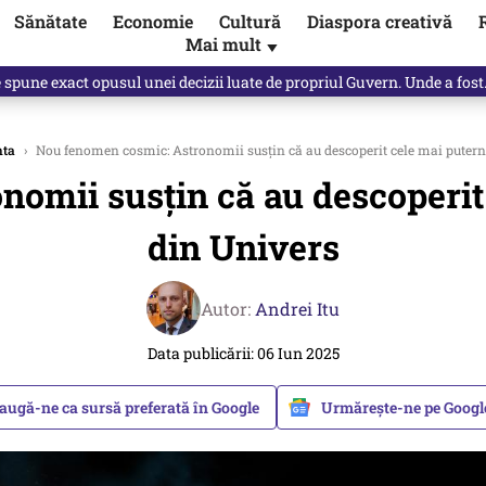
Sănătate
Economie
Cultură
Diaspora creativă
Mai mult
▼
spune Mircea Badea: E o minciună de mari proporții
nta
›
Nou fenomen cosmic: Astronomii susţin că au descoperit cele mai puterni
omii susţin că au descoperit 
din Univers
Autor:
Andrei Itu
Data publicării: 06 Iun 2025
augă-ne ca sursă preferată în Google
Urmărește-ne pe Goog