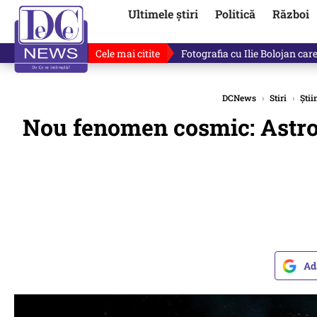
Ultimele știri
Politică
Război
Cele mai citite
De ce minte Ilie Bolojan? Ce 
DCNews
›
Stiri
›
Știi
Nou fenomen cosmic: Astron
Ad