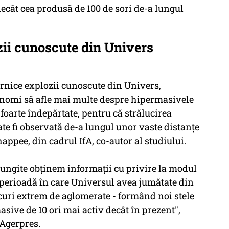
ecât cea produsă de 100 de sori de-a lungul
zii cunoscute din Univers
ernice explozii cunoscute din Univers,
onomi să afle mai multe despre hipermasivele
foarte îndepărtate, pentru că strălucirea
te fi observată de-a lungul unor vaste distanţe
ppee, din cadrul IfA, co-autor al studiului.
lungite obţinem informaţii cu privire la modul
o perioadă în care Universul avea jumătate din
ocuri extrem de aglomerate - formând noi stele
sive de 10 ori mai activ decât în prezent",
Agerpres.