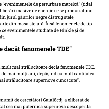
 de "evenimentele de perturbare mareică" (tidal
eliberări masive de energie ce se produc atunci
in jurul găurilor negre distrug stele,
arte din masa stelară. Însă fenomenele de tip
 ce evenimentele studiate de Hinkle şi de
lt.
re decât fenomenele TDE"
 mult mai strălucitoare decât fenomenele TDE,
p de mai mulţi ani, depăşind cu mult cantitatea
mai strălucitoare supernove cunoscute",
umit de cercetători Gaia18cdj, a eliberat de
ecât cea mai puternică supernovă descoperită