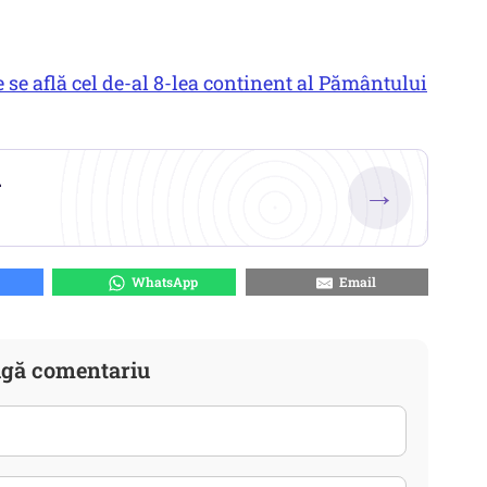
 se află cel de-al 8-lea continent al Pământului
.
→
WhatsApp
Email
gă comentariu