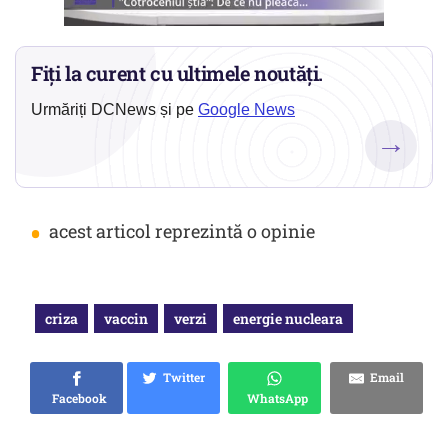
Fiți la curent cu ultimele noutăți.
Urmăriți DCNews și pe
Google News
→
•
acest articol reprezintă o opinie
criza
vaccin
verzi
energie nucleara
Twitter
Email
Facebook
WhatsApp