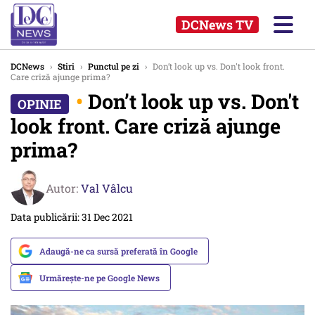
DCNews TV
DCNews
›
Stiri
›
Punctul pe zi
›
Don’t look up vs. Don't look front.
Care criză ajunge prima?
•
Don’t look up vs. Don't
look front. Care criză ajunge
prima?
Autor:
Val Vâlcu
Data publicării: 31 Dec 2021
Adaugă-ne ca sursă preferată în Google
Urmărește-ne pe Google News