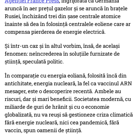
Agenției France Press
, îngrijorată că Germania
aruncă în aer prețul gazelor și se aruncă în brațele
Rusiei, închizând trei din șase centrale atomice
înainte să dea în folosință centralele eoliene care ar
compensa pierderea de energie electrică.
Și într-un caz și în altul vorbim, însă, de același
fenomen: neîncrederea în soluțiile furnizate de
știință, speculată politic.
În comparație cu energia eoliană, folosită încă din
antichitate, energia nucleară, la fel ca vaccinul ARN
mesager, este o descoperire recentă. Ambele au
riscuri, dar și mari beneficii. Societatea modernă, cu
miliarde de guri de hrănit și cu o economie
globalizată, nu va reuși să gestioneze criza climatică
fără energie nucleară, nici cea pandemică, fără
vaccin, spun oamenii de știință.