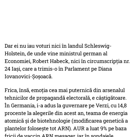
Dar ei nu iau voturi nici în landul Schleswig-
Holstein, de unde vine ministrul german al
Economiei, Robert Habeck, nici în circumscripția nr.
24 Iași, care a trimis-o în Parlament pe Diana
Iovanovici-Șoșoacă.
Frica, însă, emoția cea mai puternică din arsenalul
tehnicilor de propagandă electorală, e câștigătoare.
În Germania, i-a adus la guvernare pe Verzi, cu 14,8
procente la alegerile din acest an, teama de energia
atomică și de biotehnologie (modificarea genetică a
plantelor folosește tot ARN). AUR a luat 9% pe baza
fricii de vaccin ARN mesager, iar în sondajele