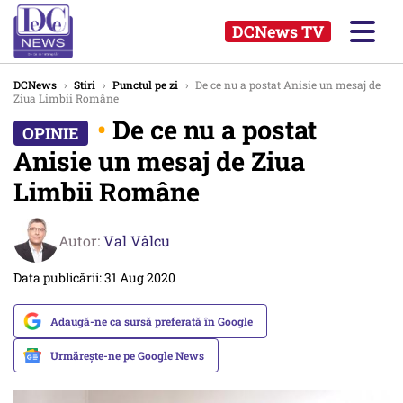
DCNews TV
DCNews
›
Stiri
›
Punctul pe zi
›
De ce nu a postat Anisie un mesaj de
Ziua Limbii Române
•
De ce nu a postat
Anisie un mesaj de Ziua
Limbii Române
Autor:
Val Vâlcu
Data publicării: 31 Aug 2020
Adaugă-ne ca sursă preferată în Google
Urmărește-ne pe Google News