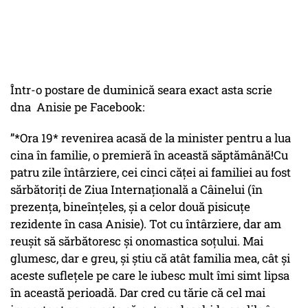
Într-o postare de duminică seara exact asta scrie
dna Anisie pe Facebook:
”*Ora 19* revenirea acasă de la minister pentru a lua
cina în familie, o premieră în această săptămână!Cu
patru zile întârziere, cei cinci căței ai familiei au fost
sărbătoriți de Ziua Internațională a Câinelui (în
prezența, bineînțeles, și a celor două pisicuțe
rezidente în casa Anisie). Tot cu întârziere, dar am
reușit să sărbătoresc și onomastica soțului. Mai
glumesc, dar e greu, și știu că atât familia mea, cât și
aceste suflețele pe care le iubesc mult îmi simt lipsa
în această perioadă. Dar cred cu tărie că cel mai