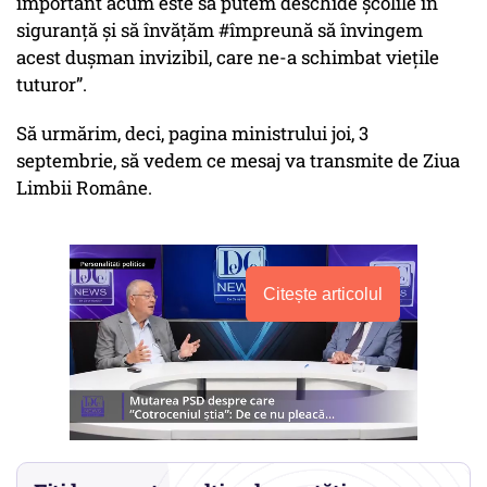
important acum este să putem deschide școlile în
siguranță și să învățăm #împreună să învingem
acest dușman invizibil, care ne-a schimbat viețile
tuturor”.
Să urmărim, deci, pagina ministrului joi, 3
septembrie, să vedem ce mesaj va transmite de Ziua
Limbii Române.
Citește articolul