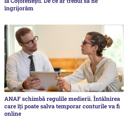
la Coțofenești. De ce ar trebui să ne
îngrijorăm
ANAF schimbă regulile medierii. Întâlnirea
care îți poate salva temporar conturile va fi
online