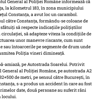
tul General al Poliției Române informează că
a, la kilometrul 183, în zona municipiului
dețul Constanța, a avut loc un carambol.
ensul către Constanța, formându-se coloane de
ătuiţi să respecte indicaţiile poliţiştilor
circulaţiei, să adapteze viteza la condiţiile de
efectuarea unor manevre riscante, cum sunt
le sau întoarcerile pe segmente de drum unde
nsmitea Poliţia vineri dimineaţă.
pă-amiază, pe Autostrada Soarelui. Potrivit
ul General al Poliției Române, pe autostrada A2
82+500 de metri, pe sensul către București, în
nstanța, s-a produs un accident în care au fost
primelor date, două persoane au suferit răni
 locului.