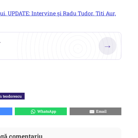
i. UPDATE: Intervine și Radu Tudor. Titi Aur,
.
→
n teodorescu
WhatsApp
Email
gă comentariu