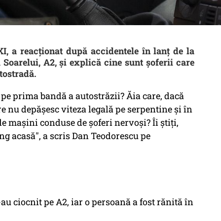
I, a reacţionat după accidentele în lanţ de la
Soarelui, A2, şi explică cine sunt şoferii care
utostradă.
90 pe prima bandă a autostrăzii? Ăia care, dacă
re nu depăşesc viteza legală pe serpentine şi în
 maşini conduse de şoferi nervoşi? Îi ştiți,
ung acasă", a scris Dan Teodorescu pe
u ciocnit pe A2, iar o persoană a fost rănită în