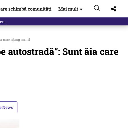
are schimbă comunități
Mai mult
▼
ia care ajung acasă
e autostradă”: Sunt ăia care
le News