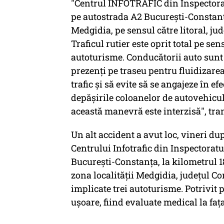
"Centrul INFOTRAFIC din Inspectora
pe autostrada A2 București-Constanț
Medgidia, pe sensul către litoral, ju
Traficul rutier este oprit total pe s
autoturisme. Conducătorii auto sunt sf
prezenţi pe traseu pentru fluidizarea 
trafic şi să evite să se angajeze în 
depăşirile coloanelor de autovehicu
această manevră este interzisă", tra
Un alt accident a avut loc, vineri du
Centrului Infotrafic din Inspectorat
București-Constanța, la kilometrul 1
zona localității Medgidia, județul Co
implicate trei autoturisme. Potrivit 
ușoare, fiind evaluate medical la fața