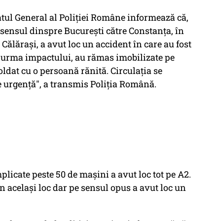
ul General al Poliției Române informează că,
e sensul dinspre București către Constanța, în
 Călărași, a avut loc un accident în care au fost
n urma impactului, au rămas imobilizate pe
ldat cu o persoană rănită. Circulația se
e urgență", a transmis Poliţia Română.
mplicate peste 50 de maşini a avut loc tot pe A2.
în acelaşi loc dar pe sensul opus a avut loc un