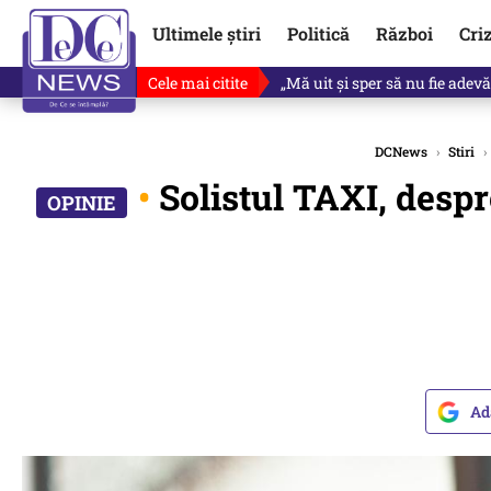
Ultimele știri
Politică
Război
Cri
Cele mai citite
Revine în scenă o propunere 
DCNews
›
Stiri
›
•
Solistul TAXI, despr
Ad