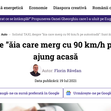
ză energetică
Economie
Diaspora creativă
Românii c
de premier. Cine ar putea conduce Guvernul din septembrie
Auto
›
Solistul TAXI, despre ”ăia care merg cu 90 km/h pe autostradă”: Sunt ă
e ”ăia care merg cu 90 km/h p
ajung acasă
Autor:
Florin Răvdan
Data publicării: 19 Iul 2021
augă-ne ca sursă preferată în Google
Urmărește-ne pe Goog