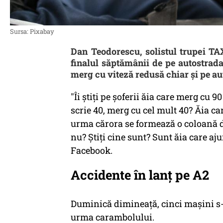
Sursa: Pixabay
Dan Teodorescu, solistul trupei TAX
finalul săptămânii de pe autostrada 
merg cu viteză redusă chiar şi pe a
"Îi ştiți pe şoferii ăia care merg cu 
scrie 40, merg cu cel mult 40? Ăia ca
urma cărora se formează o coloană de
nu? Ştiți cine sunt? Sunt ăia care aj
Facebook.
Accidente în lanţ pe A2
Duminică dimineaţă, cinci maşini s-a
urma carambolului.