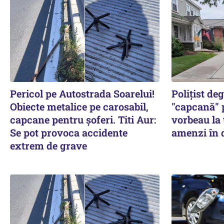
Pericol pe Autostrada Soarelui!
Polițist de
Obiecte metalice pe carosabil,
"capcană" p
capcane pentru șoferi. Titi Aur:
vorbeau la 
Se pot provoca accidente
amenzi în 
extrem de grave