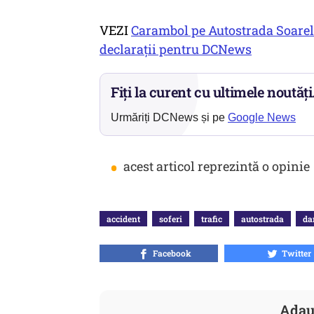
VEZI
Carambol pe Autostrada Soarelu
declarații pentru DCNews
Fiți la curent cu ultimele noutăți
Urmăriți DCNews și pe
Google News
•
acest articol reprezintă o opinie
accident
soferi
trafic
autostrada
da
Facebook
Twitter
Adau