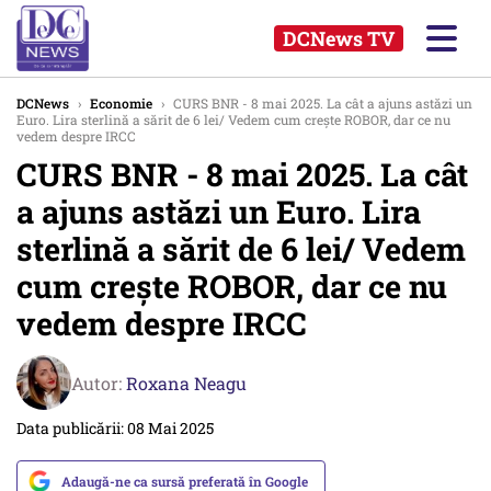
DCNews TV
DCNews
›
Economie
›
CURS BNR - 8 mai 2025. La cât a ajuns astăzi un
Euro. Lira sterlină a sărit de 6 lei/ Vedem cum crește ROBOR, dar ce nu
vedem despre IRCC
CURS BNR - 8 mai 2025. La cât
a ajuns astăzi un Euro. Lira
sterlină a sărit de 6 lei/ Vedem
cum crește ROBOR, dar ce nu
vedem despre IRCC
Autor:
Roxana Neagu
Data publicării: 08 Mai 2025
Adaugă-ne ca sursă preferată în Google