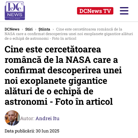
DCNews TV
DCNews
›
Stiri
›
Știinta
›
Cine este cercetătoarea româncă de la
NASA care a confirmat descoperirea unei noi exoplanete gigantice alături
de o echipă de astronomi - Foto în articol
Cine este cercetătoarea
româncă de la NASA care a
confirmat descoperirea unei
noi exoplanete gigantice
alături de o echipă de
astronomi - Foto în articol
Autor:
Andrei Itu
Data publicării: 30 Iun 2025