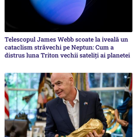
Telescopul James Webb scoate la iveală un
cataclism străvechi pe Neptun: Cum a
distrus luna Triton vechii sateliți ai planetei