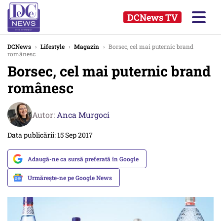
DCNews TV
DCNews
›
Lifestyle
›
Magazin
›
Borsec, cel mai puternic brand
românesc
Borsec, cel mai puternic brand
românesc
Autor:
Anca Murgoci
Data publicării: 15 Sep 2017
Adaugă-ne ca sursă preferată în Google
Urmărește-ne pe Google News