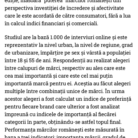
ediție, măsoară "puterea" mărcilor româneşti din
perspectiva investiţiei de încredere şi afectivitate
care le este acordată de către consumatori, fără a lua
în calcul indici financiari și comerciali.
Studiul are la bază 1.000 de interviuri online şi este
reprezentativ la nivel urban, la nivel de regiune, grad
de urbanizare, împărţire pe sex şi vârstă a populaţiei
între 18 şi 55 de ani. Respondenţii au realizat alegeri
între calupuri de mărci, respectiv au ales care este
cea mai importantă și care este cel mai puțin
importantă marcă pentru ei. Aceștia au făcut alegeri
multiple între combinații unice de mărci. În urma
acestor alegeri a fost calculat un indice de preferinţă
pentru fiecare brand care ulterior a fost analizat
împreună cu indicele de importanţă al fiecărei
categorii în parte, obținându-se astfel topul final.
Performanţa mărcilor româneşti este măsurată în
baza a trei indicatori: importanța mărcii, gradul de