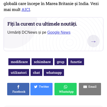
globală care începe în Marea Britanie și India. Vezi
mai mult
AICI
.
Fiți la curent cu ultimele noutăți.
Urmăriți DCNews și pe
Google News
→
modificare
schimbare
grup
functie
utilizatori
chat
whatsapp
Twitter
Email
Facebook
WhatsApp