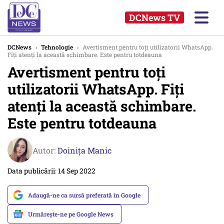
DCNews TV
DCNews
›
Tehnologie
›
Avertisment pentru toți utilizatorii WhatsApp.
Fiți atenți la această schimbare. Este pentru totdeauna
Avertisment pentru toți
utilizatorii WhatsApp. Fiți
atenți la această schimbare.
Este pentru totdeauna
Autor:
Doinița Manic
Data publicării: 14 Sep 2022
Adaugă-ne ca sursă preferată în Google
Urmărește-ne pe Google News