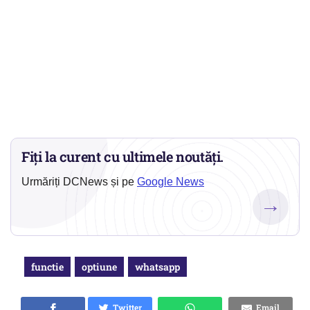
Fiți la curent cu ultimele noutăți.
Urmăriți DCNews și pe
Google News
→
functie
optiune
whatsapp
Twitter
Email