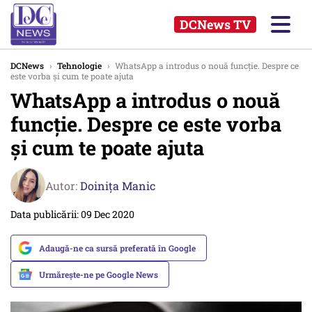
DCNews TV
DCNews
›
Tehnologie
›
WhatsApp a introdus o nouă funcție. Despre ce
este vorba și cum te poate ajuta
WhatsApp a introdus o nouă
funcție. Despre ce este vorba
și cum te poate ajuta
Autor:
Doinița Manic
Data publicării: 09 Dec 2020
Adaugă-ne ca sursă preferată în Google
Urmărește-ne pe Google News