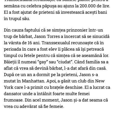
semăna cu celebra păpuşa au ajuns la 200.000 de lire.
El a fost ajutat de prieteni să investească aceşti bani
în trupul său.
Din cauza faptului că se simţea prinzonier într-un
trup de bărbat, Jason Torres a încercat să se sinucidă
la vârsta de 16 ani. Transsexualul recunoaşte că în
perioada în care a fost elev îi plăcea să îşi petreacă
timpul cu fetele pentru că simţea că se aseamănă lor.
Băieţii îl numeai “gay” sau “ciudat”. Când familia sa a
aflat că vrea să devină bărbat, l-a dat afară din casă.
După ce un an a dormit pe la prieteni, Jason s-a
mutat în Manhattan. Apoi, a găsit un club din New
York care l-a primit cu braţele deschise. El a lucrat ca
dansator unde a întâlnit foarte multe femei
frumoase. Din acel moment, Jason şi-a dat seama că
vrea cu adevărat să fie femeie.