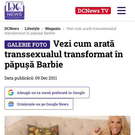
DCNews TV
DCNews
›
Lifestyle
›
Magazin
›
Vezi cum arată transsexualul
transformat în păpuşă Barbie
Vezi cum arată
transsexualul transformat în
păpuşă Barbie
Data publicării: 09 Dec 2011
Adaugă-ne ca sursă preferată în Google
Urmărește-ne pe Google News