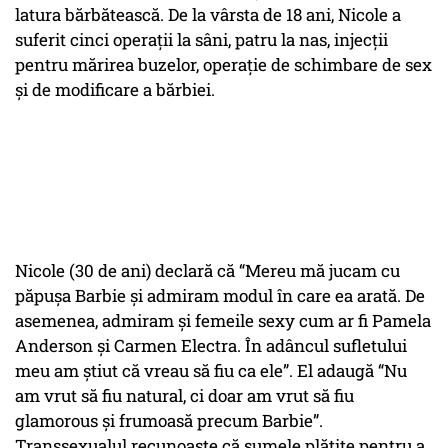
latura bărbătească. De la vârsta de 18 ani, Nicole a
suferit cinci operaţii la sâni, patru la nas, injecţii
pentru mărirea buzelor, operaţie de schimbare de sex
şi de modificare a bărbiei.
Nicole (30 de ani) declară că “Mereu mă jucam cu
păpuşa Barbie şi admiram modul în care ea arată. De
asemenea, admiram şi femeile sexy cum ar fi Pamela
Anderson şi Carmen Electra. În adâncul sufletului
meu am ştiut că vreau să fiu ca ele”. El adaugă “Nu
am vrut să fiu natural, ci doar am vrut să fiu
glamorous şi frumoasă precum Barbie”.
Transsexualul recunoaşte că sumele plătite pentru a