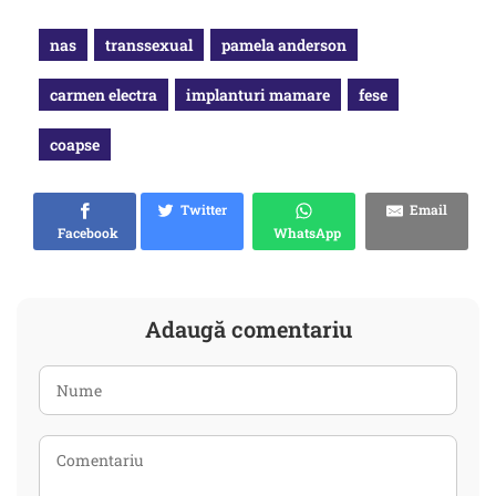
nas
transsexual
pamela anderson
carmen electra
implanturi mamare
fese
coapse
Twitter
Email
Facebook
WhatsApp
Adaugă comentariu