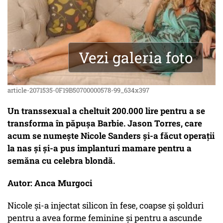
Vezi galeria foto
article-2071535-0F19B50700000578-99_634x397
Un transsexual a cheltuit 200.000 lire pentru a se
transforma în păpuşa Barbie. Jason Torres, care
acum se numeşte Nicole Sanders şi-a făcut operaţii
la nas şi şi-a pus implanturi mamare pentru a
semăna cu celebra blondă.
Autor: Anca Murgoci
Nicole şi-a injectat silicon în fese, coapse şi şolduri
pentru a avea forme feminine şi pentru a ascunde