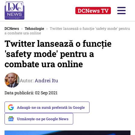
DCNews TV
DCNews
›
Tehnologie
›
Twitter lansează o funcție 'safety mode' pentru
a combate ura online
Twitter lansează o funcție
'safety mode' pentru a
combate ura online
Autor:
Andrei Itu
Data publicării: 02 Sep 2021
Adaugă-ne ca sursă preferată în Google
Urmărește-ne pe Google News