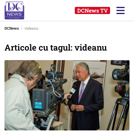
DCNews TV
DCNews
›
videanu
Articole cu tagul: videanu