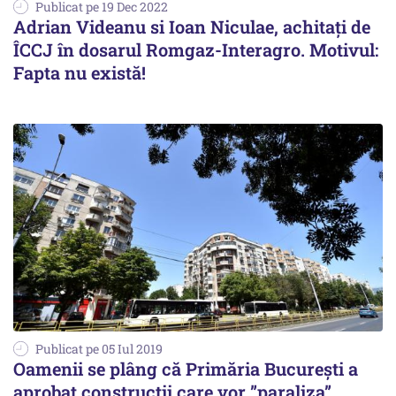
Publicat pe 19 Dec 2022
Adrian Videanu si Ioan Niculae, achitați de
ÎCCJ în dosarul Romgaz-Interagro. Motivul:
Fapta nu există!
Publicat pe 05 Iul 2019
Oamenii se plâng că Primăria București a
aprobat construcții care vor ”paraliza”