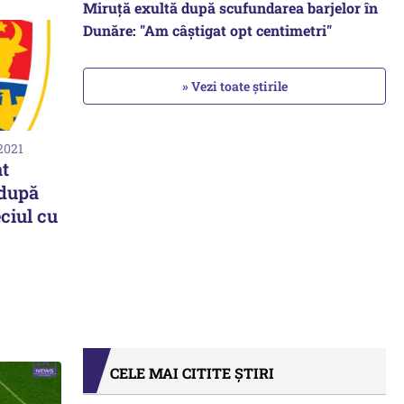
Miruță exultă după scufundarea barjelor în
Dunăre: "Am câștigat opt centimetri"
» Vezi toate știrile
2021
at
 după
ciul cu
CELE MAI CITITE ȘTIRI