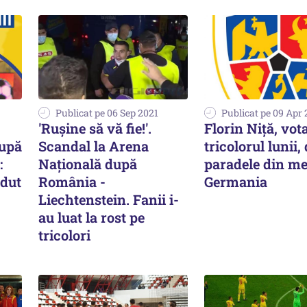
Publicat pe 06 Sep 2021
Publicat pe 09 Apr 
'Rușine să vă fie!'.
Florin Niţă, vot
după
Scandal la Arena
tricolorul lunii,
:
Națională după
paradele din me
rdut
România -
Germania
Liechtenstein. Fanii i-
au luat la rost pe
tricolori