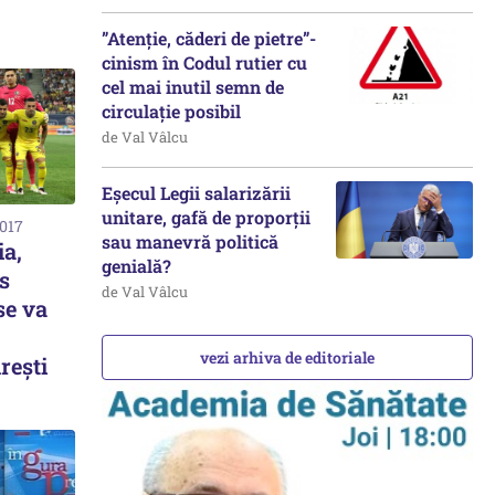
”Atenție, căderi de pietre”-
cinism în Codul rutier cu
cel mai inutil semn de
circulație posibil
de Val Vâlcu
Eșecul Legii salarizării
unitare, gafă de proporții
2017
sau manevră politică
a,
genială?
s
de Val Vâlcu
se va
vezi arhiva de editoriale
rești