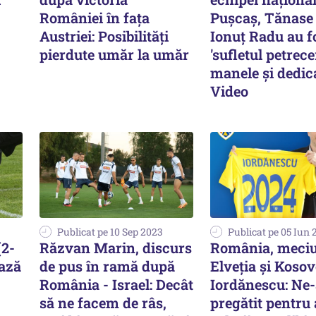
României în fața
Pușcaș, Tănase 
Austriei: Posibilități
Ionuț Radu au f
pierdute umăr la umăr
'sufletul petrece
manele și dedica
Video
Publicat pe 10 Sep 2023
Publicat pe 05 Iun 
(2-
Răzvan Marin, discurs
România, meciu
ează
de pus în ramă după
Elveţia şi Kosov
România - Israel: Decât
Iordănescu: Ne
să ne facem de râs,
pregătit pentru 