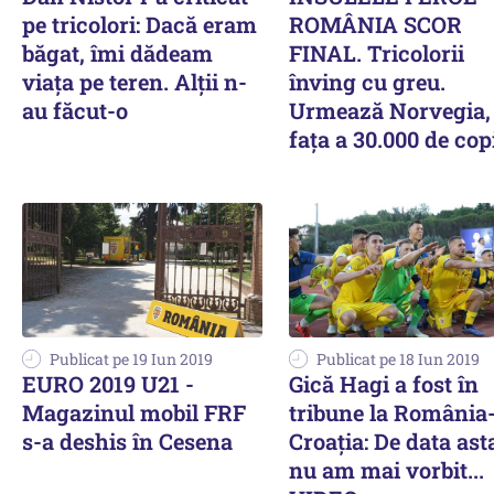
pe tricolori: Dacă eram
ROMÂNIA SCOR
băgat, îmi dădeam
FINAL. Tricolorii
viaţa pe teren. Alţii n-
înving cu greu.
au făcut-o
Urmează Norvegia,
faţa a 30.000 de cop
Publicat pe 19 Iun 2019
Publicat pe 18 Iun 2019
EURO 2019 U21 -
Gică Hagi a fost în
Magazinul mobil FRF
tribune la România
s-a deshis în Cesena
Croația: De data ast
nu am mai vorbit...