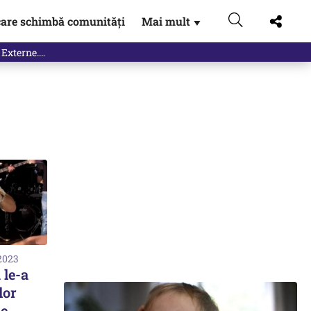
are schimbă comunități
Mai mult
▼
 Externe.…
 2023
 le-a
lor
e.