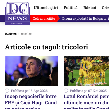
Ultimele știri
Politică
Război
Cri
Cele mai citite
Drona explodată în Bulgaria, 
DCNews
›
tricolori
Articole cu tagul: tricolori
Publicat pe 16 Apr 2026
Publicat pe 07 Noi 2025
Încep negocierile între
Lotul României pen
FRF și Gică Hagi. Când
ultimele meciuri di
va putea prelua
preliminariile Cupe