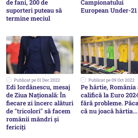
de fani, 200 de
Campionatului
suporteri puteau să
European Under-21
termine meciul
Publicat pe 01 Dec 2022
Publicat pe 09 Oct 2022
Edi Iordănescu, mesaj
Pe hârtie, România 
de Ziua Națională: În
califică la Euro 202
fiecare zi încerc alături
fără probleme. Păca
de "tricolori" să facem
că nu joacă hârtia...
românii mândri şi
fericiţi