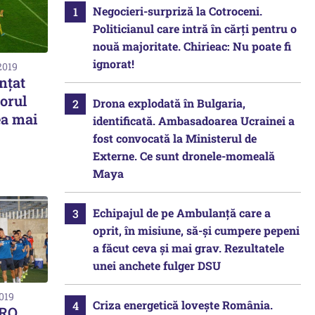
Negocieri-surpriză la Cotroceni.
Politicianul care intră în cărți pentru o
nouă majoritate. Chirieac: Nu poate fi
ignorat!
2019
nţat
torul
Drona explodată în Bulgaria,
ea mai
identificată. Ambasadoarea Ucrainei a
fost convocată la Ministerul de
Externe. Ce sunt dronele-momeală
Maya
Echipajul de pe Ambulanță care a
oprit, în misiune, să-și cumpere pepeni
a făcut ceva și mai grav. Rezultatele
unei anchete fulger DSU
2019
Criza energetică lovește România.
URO