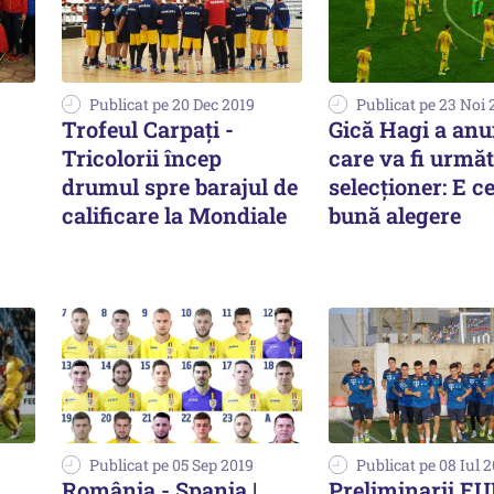
Publicat pe 20 Dec 2019
Publicat pe 23 Noi 
Trofeul Carpați -
Gică Hagi a anu
Tricolorii încep
care va fi urmă
drumul spre barajul de
selecţioner: E c
calificare la Mondiale
bună alegere
Publicat pe 05 Sep 2019
Publicat pe 08 Iul 
România - Spania |
Preliminarii E