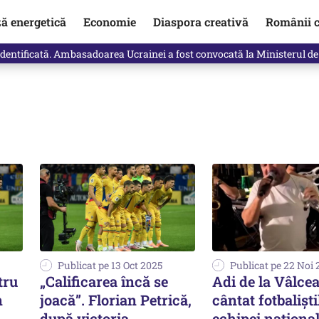
ză energetică
Economie
Diaspora creativă
Românii c
identificată. Ambasadoarea Ucrainei a fost convocată la Ministerul de
Publicat pe 13 Oct 2025
Publicat pe 22 Noi
tru
„Calificarea încă se
Adi de la Vâlcea
n
joacă”. Florian Petrică,
cântat fotbaliști
i
după victoria
echipei național