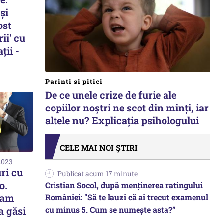
și
ost
rii' cu
ții -
Parinti si pitici
De ce unele crize de furie ale
copiilor noștri ne scot din minți, iar
altele nu? Explicația psihologului
CELE MAI NOI ȘTIRI
2023
ri cu
Publicat acum 17 minute
o.
Cristian Socol, după menținerea ratingului
-am
României: "Să te lauzi că ai trecut examenul
cu minus 5. Cum se numește asta?”
a găsi