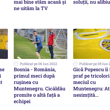
mai bine stăm acasă şi
soluţii, nu alibiu
ne uităm la TV
Publicat pe 06 Iun 2022
Publicat pe 05 Iun 
se
Bosnia - România,
Gică Popescu îi 
4
primul meci după
praf pe tricolor
t
rușinea cu
meciul cu
Muntenegru. Cicâldău
Muntenegru: At
promite o altă față a
nesimţită...
echipei