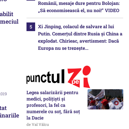
Românii, mesaje dure pentru Bolojan:
„Să economisească el, nu noi!” VIDEO
abilit
 meciul
Xi Jinping, colacul de salvare al lui
Putin. Comerțul dintre Rusia și China a
explodat. Chirieac, avertisment: Dacă
Europa nu se trezește...
Legea salarizării pentru
2019
medici, polițiști și
profesori, la fel ca
tat
numerele cu soț, fără soț
inariile
la Dacie
de Val Vâlcu