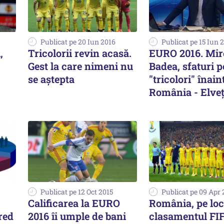
Publicat pe 20 Iun 2016
Publicat pe 15 Iun 
,
Tricolorii revin acasă.
EURO 2016. Mir
Gest la care nimeni nu
Badea, sfaturi 
se aștepta
"tricolori" înain
România - Elveț
Publicat pe 12 Oct 2015
Publicat pe 09 Apr 
Calificarea la EURO
România, pe loc
red
2016 îi umple de bani
clasamentul FI