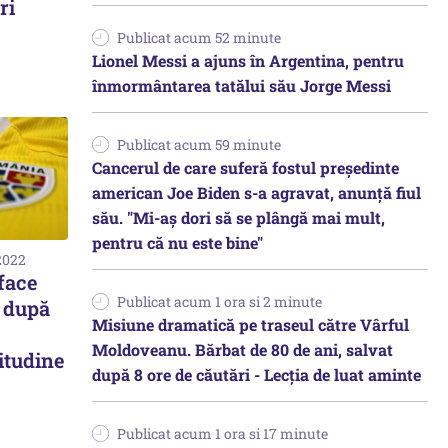
ri
Publicat acum 52 minute
Lionel Messi a ajuns în Argentina, pentru
înmormântarea tatălui său Jorge Messi
Publicat acum 59 minute
Cancerul de care suferă fostul preşedinte
american Joe Biden s-a agravat, anunță fiul
său. "Mi-aș dori să se plângă mai mult,
pentru că nu este bine"
2022
face
Publicat acum 1 ora si 2 minute
i după
Misiune dramatică pe traseul către Vârful
Moldoveanu. Bărbat de 80 de ani, salvat
itudine
după 8 ore de căutări - Lecția de luat aminte
Publicat acum 1 ora si 17 minute