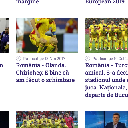
margine
European 2019
Publicat pe 13 Noi 2017
Publicat pe 19 Oct 
în
România - Olanda.
România - Turci
Chiricheș: E bine că
amical. S-a deci
am făcut o schimbare
stadionul unde 
juca. Naționala,
departe de Bucu