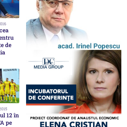
2016
cea
pentru
te de
ia
2015
ul 12 în
FA pe