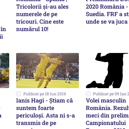
Tricolorii și-au ales
2020 România -
numerele de pe
Suedia. FRF a st
tricouri. Cine este
unde se va juca
 în
numărul 10!
ii
Publicat pe 18 Iun 2019
Publicat pe 09 Ian 
Ianis Hagi - Știam că
Volei masculin
-
suntem foarte
România. Rezul
a
periculoşi. Asta ni s-a
meci din prelim
transmis de pe
Campionatului