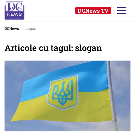
DCNews TV
DCNews
›
slogan
Articole cu tagul: slogan