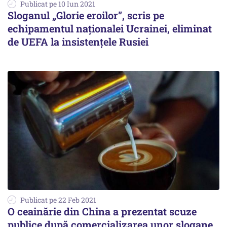
Publicat pe 10 Iun 2021
Sloganul „Glorie eroilor”, scris pe
echipamentul naționalei Ucrainei, eliminat
de UEFA la insistențele Rusiei
Publicat pe 22 Feb 2021
O ceainărie din China a prezentat scuze
publice după comercializarea unor slogane