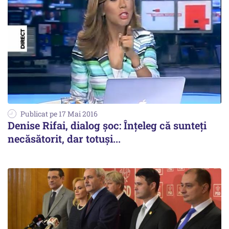
Publicat pe 17 Mai 2016
Denise Rifai, dialog șoc: Înțeleg că sunteți
necăsătorit, dar totuși...