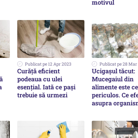
motivul
Publicat pe 12 Apr 2023
Publicat pe 28 Mar
Curăță eficient
Ucigașul tăcut:
ă
podeaua cu ulei
Mucegaiul din
a
esențial. Iată ce pași
alimente este c
trebuie să urmezi
periculos. Ce ef
asupra organis