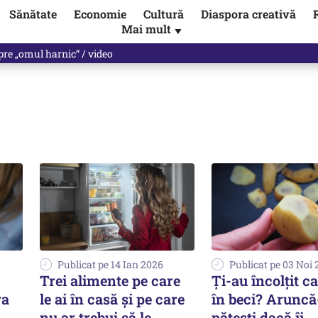
Sănătate
Economie
Cultură
Diaspora creativă
Mai mult
▼
spre „omul harnic“ / video
Publicat pe 14 Ian 2026
Publicat pe 03 Noi
Trei alimente pe care
Ți-au încolțit ca
va
le ai în casă și pe care
în beci? Aruncă-
nu ar trebui să le
pățești dacă îi