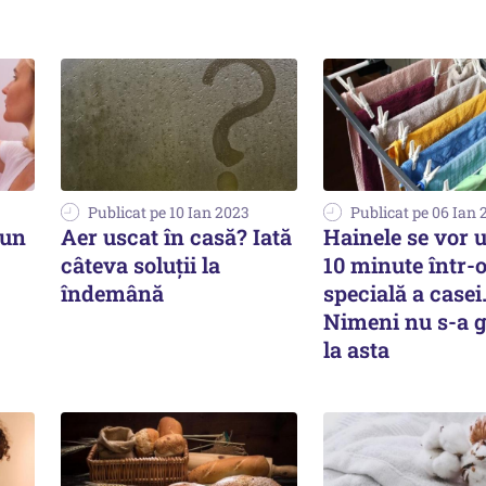
Publicat pe 10 Ian 2023
Publicat pe 06 Ian 
pun
Aer uscat în casă? Iată
Hainele se vor 
câteva soluţii la
10 minute într-
îndemână
specială a casei
Nimeni nu s-a g
la asta