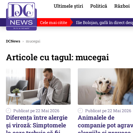
Ultimele știri
Politică
Război
Cele mai citite
Ilie Bolojan, gafă în direct de
DCNews
›
mucegai
Articole cu tagul: mucegai
Publicat pe 22 Mai 2026
Publicat pe 22 Mai 2026
Diferența între alergie
Animalele de
și viroză: Simptomele
companie pot agra
la care trebuie să fii
alergiile și provoca