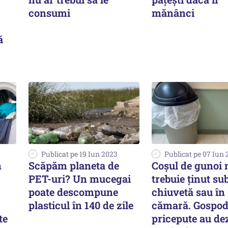
consumi
mănânci
ă
Publicat pe 19 Iun 2023
Publicat pe 07 Iun
n
Scăpăm planeta de
Coșul de gunoi 
PET-uri? Un mucegai
trebuie ținut su
poate descompune
chiuvetă sau în
plasticul în 140 de zile
cămară. Gospod
te
pricepute au de