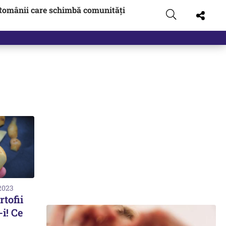
Românii care schimbă comunități
 2023
rtofii
i! Ce