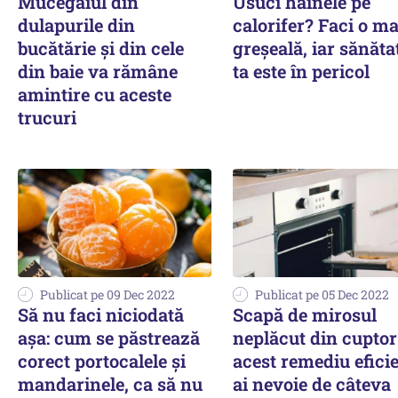
Mucegaiul din
Usuci hainele pe
dulapurile din
calorifer? Faci o m
bucătărie și din cele
greșeală, iar sănăta
din baie va rămâne
ta este în pericol
amintire cu aceste
trucuri
Publicat pe 09 Dec 2022
Publicat pe 05 Dec 2022
Să nu faci niciodată
Scapă de mirosul
așa: cum se păstrează
neplăcut din cuptor
corect portocalele și
acest remediu eficie
mandarinele, ca să nu
ai nevoie de câteva