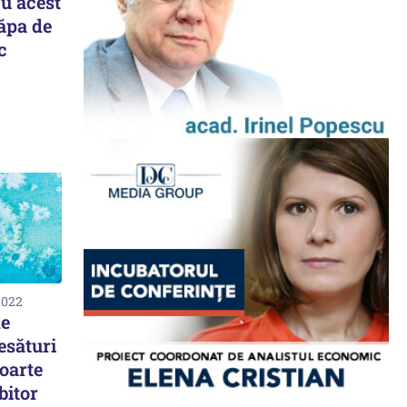
u acest
căpa de
c
2022
de
esături
oarte
bitor