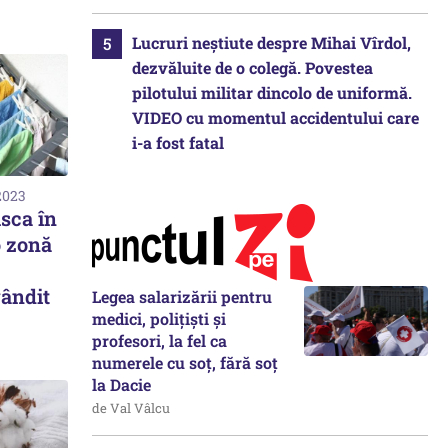
Lucruri neștiute despre Mihai Vîrdol,
dezvăluite de o colegă. Povestea
pilotului militar dincolo de uniformă.
VIDEO cu momentul accidentului care
i-a fost fatal
2023
usca în
o zonă
.
ândit
Legea salarizării pentru
medici, polițiști și
profesori, la fel ca
numerele cu soț, fără soț
la Dacie
de Val Vâlcu