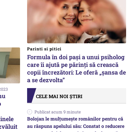
Parinti si pitici
Formula în doi pași a unui psiholog
care îi ajută pe părinți să crească
copii încrezători: Le oferă „șansa de
a se dezvolta”
 2023
nu
CELE MAI NOI ȘTIRI
b
Publicat acum 9 minute
inele
Bolojan le mulțumește românilor pentru că
zvăluit
au răspuns apelului său: Constat o reducere