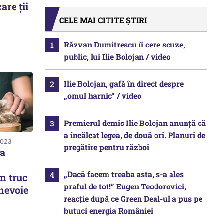
are ții
CELE MAI CITITE ȘTIRI
Răzvan Dumitrescu îi cere scuze,
public, lui Ilie Bolojan / video
Ilie Bolojan, gafă în direct despre
„omul harnic“ / video
Premierul demis Ilie Bolojan anunță că
a încălcat legea, de două ori. Planuri de
2023
pregătire pentru război
ea
„Dacă facem treaba asta, s-a ales
n truc
praful de tot!” Eugen Teodorovici,
 nevoie
reacție după ce Green Deal-ul a pus pe
butuci energia României