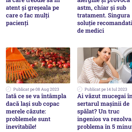
atent și greșeala pe
astm, chiar și sub
care o fac mulți
tratament. Singura
pacienți
soluție recomandat
de medici
Publicat pe 08 Aug 2023
Publicat pe 14 Iul 2023
Iată ce se va întâmpla
Ai văzut mucegai î
dacă lași sub copac
sertarul mașinii de
merele căzute:
spălat? Un truc
problemele sunt
ingenios va rezolva
inevitabile!
problema în 5 minu