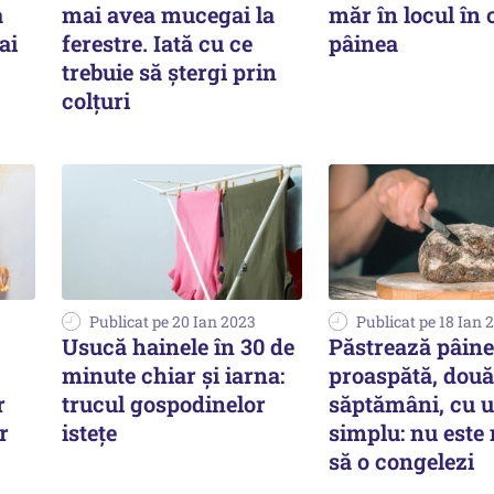
a
mai avea mucegai la
măr în locul în c
ai
ferestre. Iată cu ce
pâinea
trebuie să ștergi prin
colțuri
Publicat pe 20 Ian 2023
Publicat pe 18 Ian 
Usucă hainele în 30 de
Păstrează pâin
minute chiar și iarna:
proaspătă, două
r
trucul gospodinelor
săptămâni, cu u
r
istețe
simplu: nu este
să o congelezi