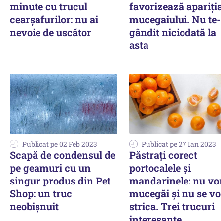
minute cu trucul
favorizează apariți
cearșafurilor: nu ai
mucegaiului. Nu te-
nevoie de uscător
gândit niciodată la
asta
Publicat pe 02 Feb 2023
Publicat pe 27 Ian 2023
Scapă de condensul de
Păstrați corect
pe geamuri cu un
portocalele și
singur produs din Pet
mandarinele: nu vo
Shop: un truc
mucegăi și nu se vo
neobișnuit
strica. Trei trucuri
interesante