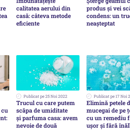
Îmbunătățește
Șterge geamul c
are
calitatea aerului din
produs și vei s
tea
casă: câteva metode
condens: un tru
eficiente
neașteptat
Publicat pe 25 Noi 2022
Publicat pe 17 Noi 
Trucul cu care putem
Elimină petele 
 cu
scăpa de umiditate
mucegai de pe ț
nt:
și parfuma casa: avem
cu un remediu f
nevoie de două
ușor și fără înăl