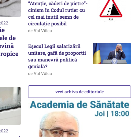
”Atenție, căderi de pietre”-
cinism în Codul rutier cu
cel mai inutil semn de
 2022
circulație posibil
ie
de Val Vâlcu
ele de
evină
Eșecul Legii salarizării
propice
unitare, gafă de proporții
sau manevră politică
genială?
de Val Vâlcu
vezi arhiva de editoriale
 2022