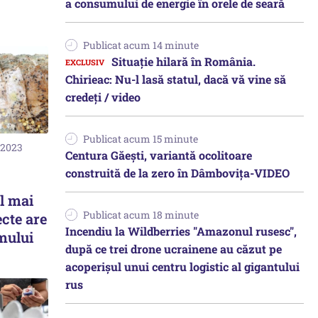
a consumului de energie în orele de seară
Publicat acum 14 minute
Situație hilară în România.
Chirieac: Nu-l lasă statul, dacă vă vine să
credeți / video
Publicat acum 15 minute
 2023
Centura Găești, variantă ocolitoare
construită de la zero în Dâmbovița-VIDEO
el mai
Publicat acum 18 minute
ecte are
Incendiu la Wildberries "Amazonul rusesc",
mului
după ce trei drone ucrainene au căzut pe
acoperişul unui centru logistic al gigantului
rus