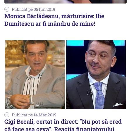
Publicat pe 05 Iun 2019
Monica Bârlădeanu, mărturisire: Ilie
Dumitescu ar fi mândru de mine!
Publicat pe 14 Mar 2019
Gigi Becali, certat în direct: ”Nu pot să cred
că face așa ceva”. Reacția finanțatorului