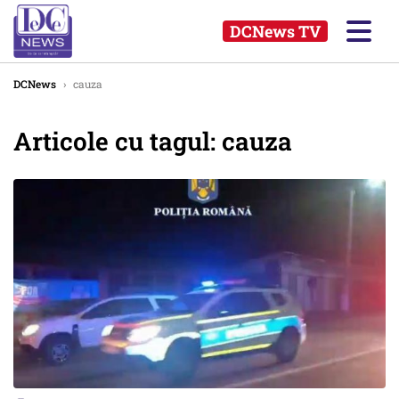
DCNews TV
DCNews
›
cauza
Articole cu tagul: cauza