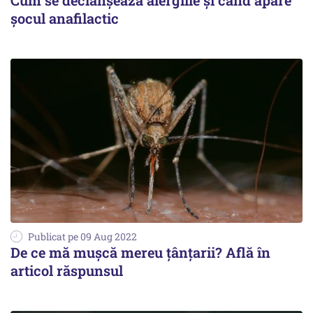
Cum se declanșează alergiile și când apare
șocul anafilactic
Publicat pe 09 Aug 2022
De ce mă mușcă mereu țânțarii? Află în
articol răspunsul