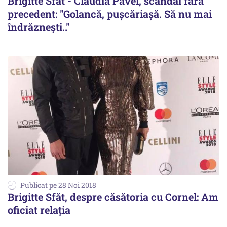
Brigitte Sfăt - Claudia Pavel, scandal fără
precedent: ''Golancă, pușcăriașă. Să nu mai
îndrăznești..''
Publicat pe 28 Noi 2018
Brigitte Sfăt, despre căsătoria cu Cornel: Am
oficiat relația