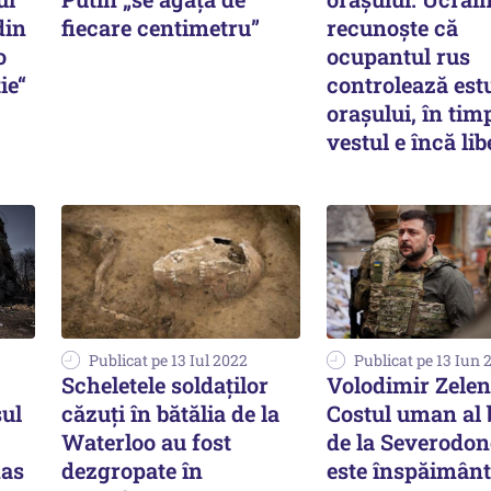
din
fiecare centimetru”
recunoște că
o
ocupantul rus
ie“
controlează est
orașului, în tim
vestul e încă lib
Publicat pe 13 Iul 2022
Publicat pe 13 Iun 
Scheletele soldaților
Volodimir Zelen
șul
căzuți în bătălia de la
Costul uman al b
Waterloo au fost
de la Severodon
mas
dezgropate în
este înspăimânt