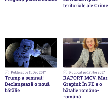
teritoriale ale Crime
Publicat pe 11 Dec 2017
Publicat pe 17 Noi 2017
Trump a semnat!
RAPORT MCV. Mar
Declanşează o nouă
Grapini: În PE e o
bătălie
bătălie româno-
română