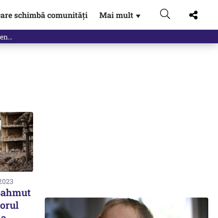
are schimbă comunități
Mai mult
▼
 2023
 Bahmut
iorul
na