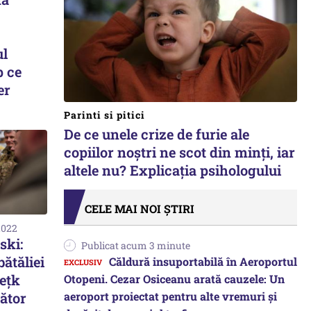
ul
p ce
er
Parinti si pitici
De ce unele crize de furie ale
copiilor noștri ne scot din minți, iar
altele nu? Explicația psihologului
CELE MAI NOI ȘTIRI
2022
ski:
Publicat acum 3 minute
ătăliei
Căldură insuportabilă în Aeroportul
eţk
Otopeni. Cezar Osiceanu arată cauzele: Un
aeroport proiectat pentru alte vremuri și
ător