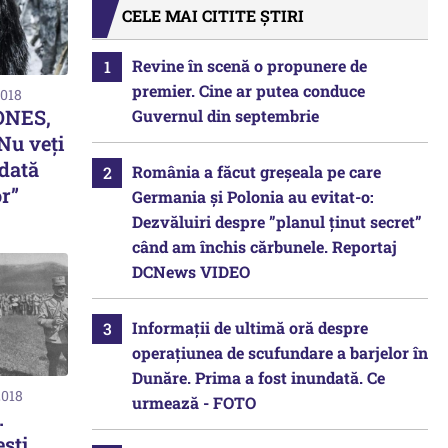
CELE MAI CITITE ȘTIRI
Revine în scenă o propunere de
premier. Cine ar putea conduce
2018
ONES,
Guvernul din septembrie
Nu veţi
dată
România a făcut greșeala pe care
r”
Germania și Polonia au evitat-o:
Dezvăluiri despre ”planul ținut secret”
când am închis cărbunele. Reportaj
DCNews VIDEO
Informații de ultimă oră despre
operațiunea de scufundare a barjelor în
Dunăre. Prima a fost inundată. Ce
2018
urmează - FOTO
.
ști,