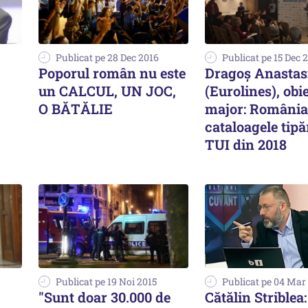
Publicat pe 28 Dec 2016
Publicat pe 15 Dec 
Poporul român nu este
Dragoș Anastas
un CALCUL, UN JOC,
(Eurolines), obi
O BĂTĂLIE
major: România,
cataloagele tipă
TUI din 2018
Publicat pe 19 Noi 2015
Publicat pe 04 Mar
"Sunt doar 30.000 de
Cătălin Striblea