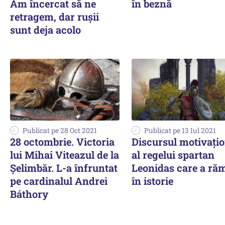
Am încercat să ne
în beznă
retragem, dar rușii
sunt deja acolo
Publicat pe 28 Oct 2021
Publicat pe 13 Iul 2021
28 octombrie. Victoria
Discursul motivațio
lui Mihai Viteazul de la
al regelui spartan
Șelimbăr. L-a înfruntat
Leonidas care a ră
pe cardinalul Andrei
în istorie
Báthory