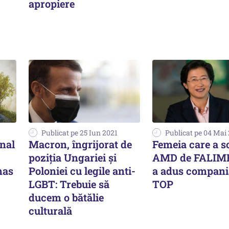
apropiere
Publicat pe 25 Iun 2021
Publicat pe 04 Mai
nal
Macron, îngrijorat de
Femeia care a s
poziția Ungariei și
AMD de FALIM
mas
Poloniei cu legile anti-
a adus compani
LGBT: Trebuie să
TOP
ducem o bătălie
culturală