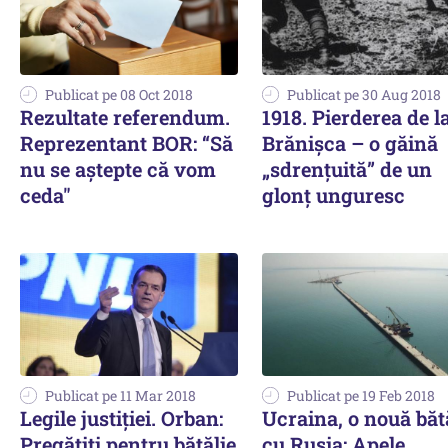
Publicat pe 08 Oct 2018
Publicat pe 30 Aug 2018
Rezultate referendum.
1918. Pierderea de l
Reprezentant BOR: “Să
Brănișca – o găină
nu se aştepte că vom
„sdrențuită” de un
ceda"
glonț unguresc
Publicat pe 11 Mar 2018
Publicat pe 19 Feb 2018
Legile justiţiei. Orban:
Ucraina, o nouă băt
Pregătiţi pentru bătălie
cu Rusia: Apele