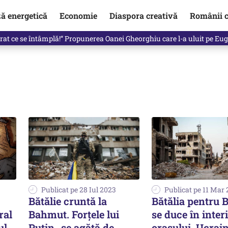
ză energetică
Economie
Diaspora creativă
Românii c
in electronic, decizia luată astăzi de Guvern pentru toți românii
Publicat pe 28 Iul 2023
Publicat pe 11 Mar
Bătălie cruntă la
Bătălia pentru
ral
Bahmut. Forțele lui
se duce în inter
ul
Putin „se agăță de
orașului. Ucrai