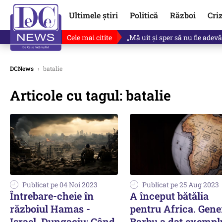
Ultimele știri
Politică
Război
Cri
Cele mai citite
Ce se întâmplă cu primul bulet
DCNews
›
batalie
Articole cu tagul: batalie
Publicat pe 04 Noi 2023
Publicat pe 25 Aug 2023
Întrebare-cheie în
A început bătălia
războiul Hamas -
pentru Africa. Gene
Israel. Dungaciu: Când
Barbu a dat exempl