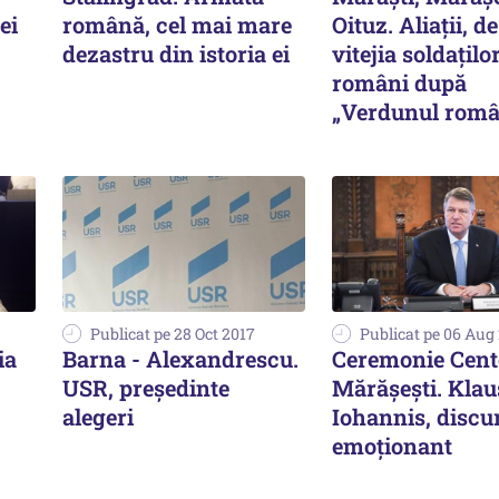
ei
română, cel mai mare
Oituz. Aliații, d
dezastru din istoria ei
vitejia soldațilo
români după
„Verdunul româ
Publicat pe 28 Oct 2017
Publicat pe 06 Aug
ia
Barna - Alexandrescu.
Ceremonie Cent
USR, președinte
Mărășești. Klau
alegeri
Iohannis, discu
emoționant