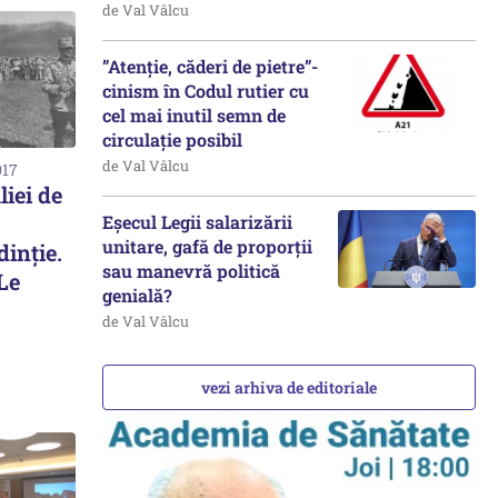
de Val Vâlcu
”Atenție, căderi de pietre”-
cinism în Codul rutier cu
cel mai inutil semn de
circulație posibil
de Val Vâlcu
017
iei de
Eșecul Legii salarizării
unitare, gafă de proporții
inție.
sau manevră politică
Le
genială?
de Val Vâlcu
vezi arhiva de editoriale