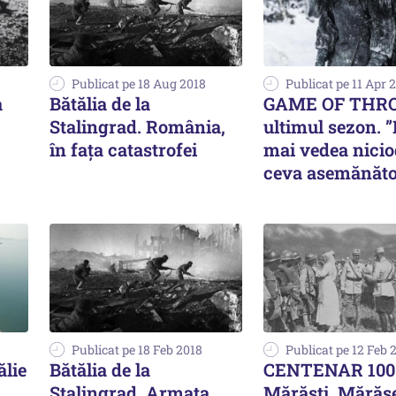
Publicat pe 18 Aug 2018
Publicat pe 11 Apr 
a
Bătălia de la
GAME OF THR
Stalingrad. România,
ultimul sezon. ”
în fața catastrofei
mai vedea nicio
ceva asemănăto
Publicat pe 18 Feb 2018
Publicat pe 12 Feb 
ălie
Bătălia de la
CENTENAR 100
Stalingrad. Armata
Mărăști, Mărășe