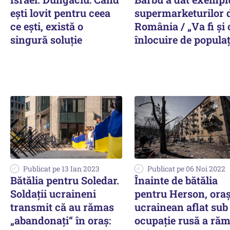
ești lovit pentru ceea
supermarketurilor 
ce ești, există o
România / „Va fi și 
singură soluție
înlocuire de populaț
Publicat pe 13 Ian 2023
Publicat pe 06 Noi 2022
Bătălia pentru Soledar.
Înainte de bătălia
Soldații ucraineni
pentru Herson, ora
transmit că au rămas
ucrainean aflat sub
„abandonați“ în oraș:
ocupație rusă a ră