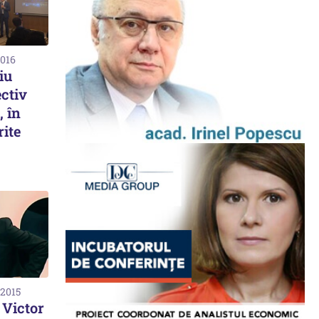
2016
iu
ectiv
 în
rite
 2015
: Victor