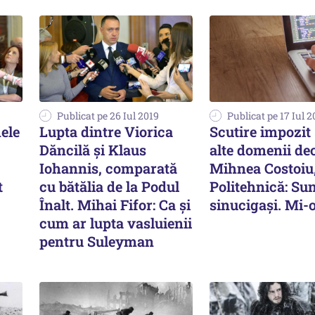
Publicat pe 26 Iul 2019
Publicat pe 17 Iul 2
ele
Lupta dintre Viorica
Scutire impozit 
Dăncilă şi Klaus
alte domenii dec
Iohannis, comparată
Mihnea Costoiu,
t
cu bătălia de la Podul
Politehnică: Su
Înalt. Mihai Fifor: Ca şi
sinucigași. Mi-
cum ar lupta vasluienii
pentru Suleyman