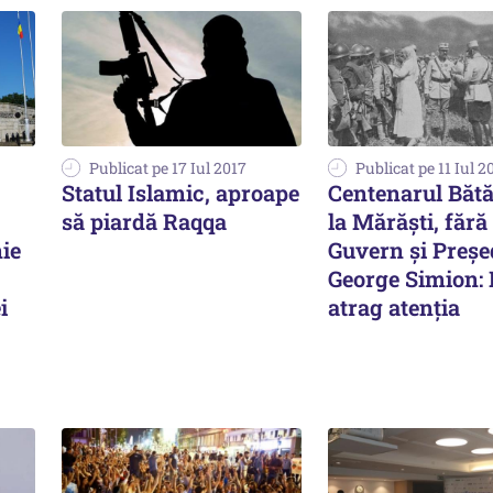
Publicat pe 17 Iul 2017
Publicat pe 11 Iul 2
Statul Islamic, aproape
Centenarul Bătăl
să piardă Raqqa
la Mărăști, fără
ie
Guvern și Președ
George Simion: 
i
atrag atenția