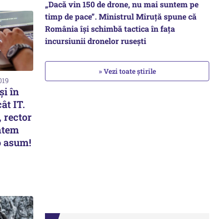
„Dacă vin 150 de drone, nu mai suntem pe
timp de pace”. Ministrul Miruţă spune că
România își schimbă tactica în fața
incursiunii dronelor rusești
» Vezi toate știrile
019
și în
ât IT.
 rector
ntem
o asum!