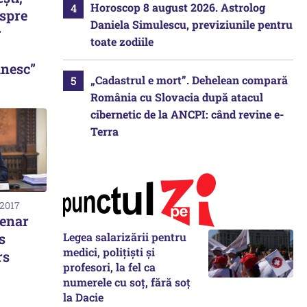
Horoscop 8 august 2026. Astrolog
espre
Daniela Simulescu, previziunile pentru
r
toate zodiile
nesc”
„Cadastrul e mort”. Dehelean compară
România cu Slovacia după atacul
cibernetic de la ANCPI: când revine e-
Terra
 2017
enar
Legea salarizării pentru
s
medici, polițiști și
rs
profesori, la fel ca
numerele cu soț, fără soț
la Dacie