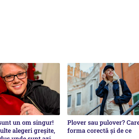
sunt un om singur!
Plover sau pulover? Care
te alegeri greșite,
forma corectă și de ce
dus unde sunt azi