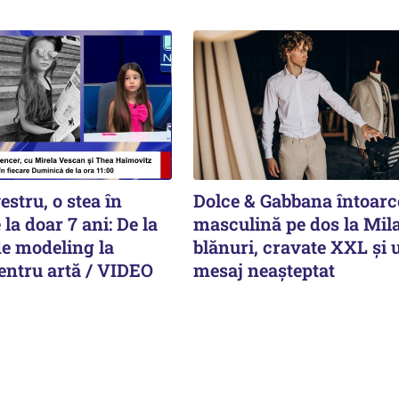
estru, o stea în
Dolce & Gabbana întoar
la doar 7 ani: De la
masculină pe dos la Mil
e modeling la
blănuri, cravate XXL și 
entru artă / VIDEO
mesaj neașteptat