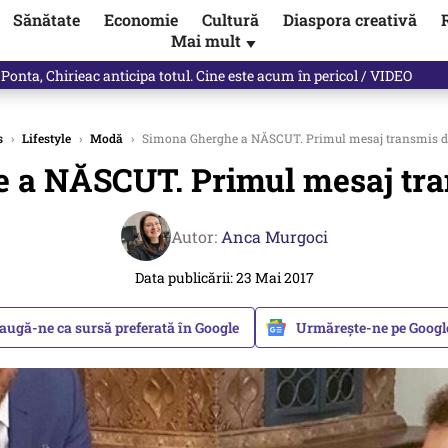
Sănătate
Economie
Cultură
Diaspora creativă
Mai mult
▼
ictor Ponta ne dă răspunsul
s
›
Lifestyle
›
Modă
›
Simona Gherghe a NĂSCUT. Primul mesaj transmis d
 a NĂSCUT. Primul mesaj tra
Autor:
Anca Murgoci
Data publicării: 23 Mai 2017
augă-ne ca sursă preferată în Google
Urmărește-ne pe Goog