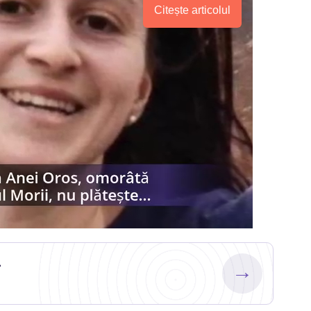
Citește articolul
.
→