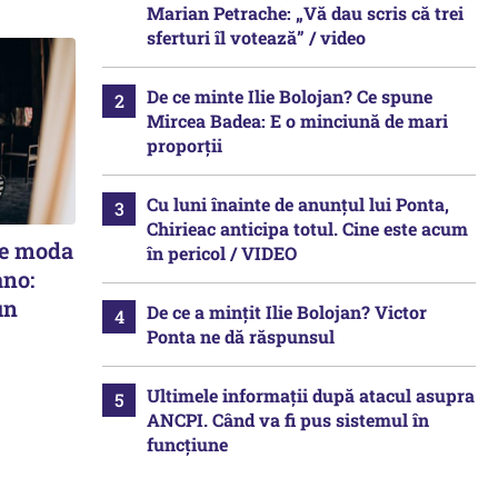
Marian Petrache: „Vă dau scris că trei
sferturi îl votează” / video
De ce minte Ilie Bolojan? Ce spune
Mircea Badea: E o minciună de mari
proporții
Cu luni înainte de anunțul lui Ponta,
Chirieac anticipa totul. Cine este acum
ce moda
în pericol / VIDEO
ano:
un
De ce a mințit Ilie Bolojan? Victor
Ponta ne dă răspunsul
Ultimele informații după atacul asupra
ANCPI. Când va fi pus sistemul în
funcțiune