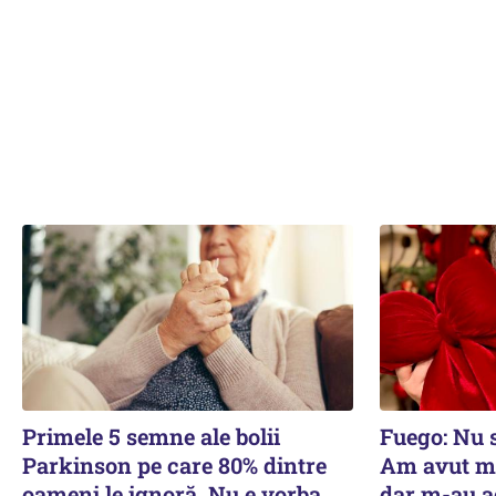
Primele 5 semne ale bolii
Fuego: Nu 
Parkinson pe care 80% dintre
Am avut mul
oameni le ignoră. Nu e vorba
dar m-au a