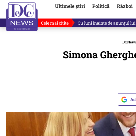
Ultimele știri
Politică
Război
Cele mai citite
De ce a mințit Ilie Bolojan? V
DCNew
Simona Gherghe
Ad