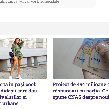
ntin limbaj vulgar vor fi suspendate
rtă în pași cool:
Proiect de 494 milioane d
didașii care dau
răspunsuri cu porția. Ce
ivalurilor și
spune CNAS despre noul
r urbane