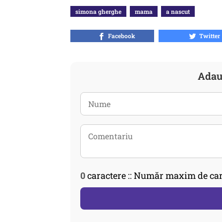
simona gherghe
mama
a nascut
Facebook
Twitter
Adau
0
caractere :: Număr maxim de car